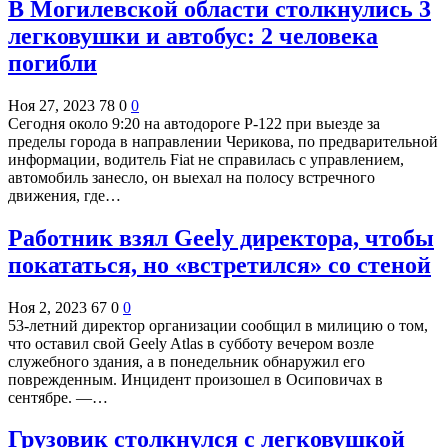
В Могилевской области столкнулись 3
легковушки и автобус: 2 человека
погибли
Ноя 27, 2023
78
0
0
Сегодня около 9:20 на автодороге Р-122 при выезде за
пределы города в направлении Черикова, по предварительной
информации, водитель Fiat не справилась с управлением,
автомобиль занесло, он выехал на полосу встречного
движения, где…
Работник взял Geely директора, чтобы
покататься, но «встретился» со стеной
Ноя 2, 2023
67
0
0
53-летний директор организации сообщил в милицию о том,
что оставил свой Geely Atlas в субботу вечером возле
служебного здания, а в понедельник обнаружил его
поврежденным. Инцидент произошел в Осиповичах в
сентябре. —…
Грузовик столкнулся с легковушкой