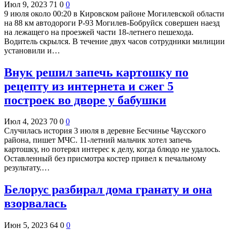
Июл 9, 2023
71
0
0
9 июля около 00:20 в Кировском районе Могилевской области
на 88 км автодороги Р-93 Могилев-Бобруйск совершен наезд
на лежащего на проезжей части 18-летнего пешехода.
Водитель скрылся. В течение двух часов сотрудники милиции
установили и…
Внук решил запечь картошку по
рецепту из интернета и сжег 5
построек во дворе у бабушки
Июл 4, 2023
70
0
0
Случилась история 3 июля в деревне Бесчинье Чаусского
района, пишет МЧС. 11-летний мальчик хотел запечь
картошку, но потерял интерес к делу, когда блюдо не удалось.
Оставленный без присмотра костер привел к печальному
результату.…
Белорус разбирал дома гранату и она
взорвалась
Июн 5, 2023
64
0
0