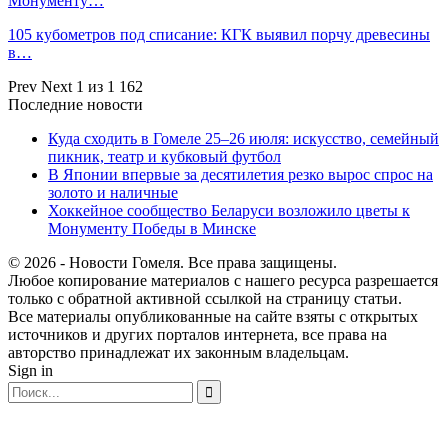
Монументу…
105 кубометров под списание: КГК выявил порчу древесины
в…
Prev
Next
1 из 1 162
Последние новости
Куда сходить в Гомеле 25–26 июля: искусство, семейный
пикник, театр и кубковый футбол
В Японии впервые за десятилетия резко вырос спрос на
золото и наличные
Хоккейное сообщество Беларуси возложило цветы к
Монументу Победы в Минске
© 2026 - Новости Гомеля. Все права защищены.
Любое копирование материалов с нашего ресурса разрешается
только с обратной активной ссылкой на страницу статьи.
Все материалы опубликованные на сайте взяты с открытых
источников и других порталов интернета, все права на
авторство принадлежат их законным владельцам.
Sign in