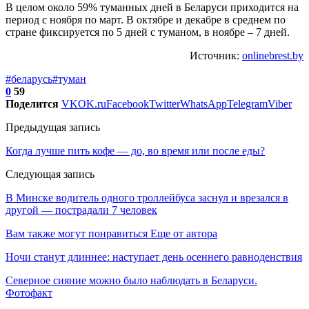
В целом около 59% туманных дней в Беларуси приходится на
период с ноября по март. В октябре и декабре в среднем по
стране фиксируется по 5 дней с туманом, в ноябре – 7 дней.
Источник:
onlinebrest.by
#беларусь
#туман
0
59
Поделится
VK
OK.ru
Facebook
Twitter
WhatsApp
Telegram
Viber
Предыдущая запись
Когда лучше пить кофе — до, во время или после еды?
Следующая запись
В Минске водитель одного троллейбуса заснул и врезался в
другой — пострадали 7 человек
Вам также могут понравиться
Еще от автора
Ночи станут длиннее: наступает день осеннего равноденствия
Северное сияние можно было наблюдать в Беларуси.
Фотофакт