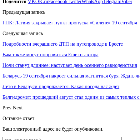
Поделится
VK
OK.ru
Facebook
Twitter
WhatsApp
Telegram
Viber
Предыдущая запись
ГПК: Латвия закрывает пункт пропуска «Силене» 19 сентября
Следующая запись
Подробности вчерашнего ДТП на путепроводе в Бресте
Вам также могут понравиться
Еще от автора
Ночи станут длиннее: наступает день осеннего равноденствия
Беларусь 19 сентября накроет сильная магнитная буря. Ждать 
Лето в Беларуси продолжается. Какая погода нас ждет
Белгидромет: прошедший август стал одним из самых теплых с
Prev
Next
Оставьте ответ
Ваш электронный адрес не будет опубликован.