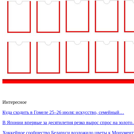
Интересное
Куда сходить в Гомеле 25–26 июля: искусство, семейный…
В Японии впервые за десятилетия резко вырос спрос на золот
Хоккейное сообщество Беларуси возложило цветы к Монумен