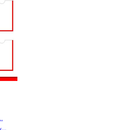
о…
ту…