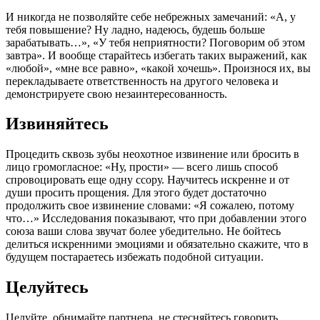
И никогда не позволяйте себе небрежных замечаний: «А, у
тебя повышение? Ну ладно, надеюсь, будешь больше
зарабатывать…», «У тебя неприятности? Поговорим об этом
завтра». И вообще старайтесь избегать таких выражений, как
«любой», «мне все равно», «какой хочешь». Произнося их, вы
перекладываете ответственность на другого человека и
демонстрируете свою незаинтересованность.
Извиняйтесь
Процедить сквозь зубы неохотное извинение или бросить в
лицо громогласное: «Ну, прости» — всего лишь способ
спровоцировать еще одну ссору. Научитесь искренне и от
души просить прощения. Для этого будет достаточно
продолжить свое извинение словами: «Я сожалею, потому
что…» Исследования показывают, что при добавлении этого
союза ваши слова звучат более убедительно. Не бойтесь
делиться искренними эмоциями и обязательно скажите, что в
будущем постараетесь избежать подобной ситуации.
Целуйтесь
Целуйте, обнимайте партнера, не стесняйтесь говорить