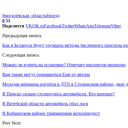
#могилёвская_область
#поезд
0
51
Поделится
VK
OK.ru
Facebook
Twitter
WhatsApp
Telegram
Viber
Предыдущая запись
Как в Беларуси будут улучшать методы численного прогноза п
Следующая запись
Можно ли курить на остановке? Отвечает инспектор милиции
Вам также могут понравиться
Еще от автора
Молодая женщина погибла в ДТП в Столинском районе, двое 
В Пинске сильно столкнулись автомобили. Кто виноват?
В Витебской области автомобиль сбил лося
В Кобринском районе травмирован велосипедист
Prev
Next