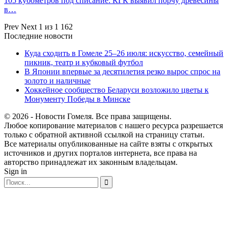
105 кубометров под списание: КГК выявил порчу древесины
в…
Prev
Next
1 из 1 162
Последние новости
Куда сходить в Гомеле 25–26 июля: искусство, семейный
пикник, театр и кубковый футбол
В Японии впервые за десятилетия резко вырос спрос на
золото и наличные
Хоккейное сообщество Беларуси возложило цветы к
Монументу Победы в Минске
© 2026 - Новости Гомеля. Все права защищены.
Любое копирование материалов с нашего ресурса разрешается
только с обратной активной ссылкой на страницу статьи.
Все материалы опубликованные на сайте взяты с открытых
источников и других порталов интернета, все права на
авторство принадлежат их законным владельцам.
Sign in