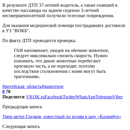
В результате ДТП 37-летний водитель, а также ехавший в
качестве пассажира на заднем сидении 3-летний
несовершеннолетний получили телесные повреждения.
Для оказания медицинской помощи пострадавших доставили
в УЗ "ВОКБ".
По факту ДТП проводится проверка.
ГАИ напоминает, увидев на обочине животное,
следует максимально снизить скорость. Нужно
понимать, что дикие животные перебегают
проезжую часть, а не переходят, поэтому
последствия столкновения с ними могут быть
трагичными.
#витебская_область
#животное
0
70
Поделится
VK
OK.ru
Facebook
Twitter
WhatsApp
Telegram
Viber
Предыдущая запись
Умер актер Гладков, известный по ролям в шоу «Каламбур»
Следующая запись