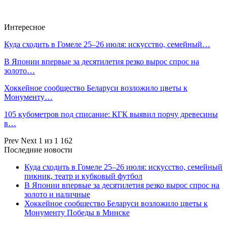
Интересное
Куда сходить в Гомеле 25–26 июля: искусство, семейный…
В Японии впервые за десятилетия резко вырос спрос на
золото…
Хоккейное сообщество Беларуси возложило цветы к
Монументу…
105 кубометров под списание: КГК выявил порчу древесины
в…
Prev
Next
1 из 1 162
Последние новости
Куда сходить в Гомеле 25–26 июля: искусство, семейный
пикник, театр и кубковый футбол
В Японии впервые за десятилетия резко вырос спрос на
золото и наличные
Хоккейное сообщество Беларуси возложило цветы к
Монументу Победы в Минске