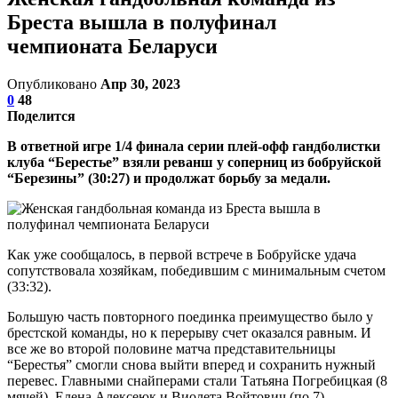
Бреста вышла в полуфинал
чемпионата Беларуси
Опубликовано
Апр 30, 2023
0
48
Поделится
В ответной игре 1/4 финала серии плей-офф гандболистки
клуба “Берестье” взяли реванш у соперниц из бобруйской
“Березины” (30:27) и продолжат борьбу за медали.
Как уже сообщалось, в первой встрече в Бобруйске удача
сопутствовала хозяйкам, победившим с минимальным счетом
(33:32).
Большую часть повторного поединка преимущество было у
брестской команды, но к перерыву счет оказался равным. И
все же во второй половине матча представительницы
“Берестья” смогли снова выйти вперед и сохранить нужный
перевес. Главными снайперами стали Татьяна Погребицкая (8
мячей), Елена Алексеюк и Виолета Войтович (по 7).