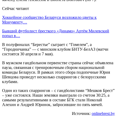
Сейчас читают
Хоккейное сообщество Беларуси возложило цветы к
Монументу…
Бывший футболист бресткого «Динамо» Артём Милевский
попал в…
В полуфиналах “Берестье” сыграет с “Гомелем”, а
“Городничанка” — с минским клубом БНТУ-БелАЗ (матчи
состоятся 30 апреля и 7 мая).
В мужском гандбольном первенстве страны сейчас объявлена
пауза, связанная с тренировочным сбором национальной
команды Беларуси. В рамках этого сбора подопечные Юрия
Шевцова проведут несколько спаррингов с белорусскими
клубами.
Один из таких спаррингов – с гандболистами “Мешков Брест”
– уже состоялся. Наши земляки выиграли со счетом 30:25, а
самыми результативными в составе БГК стали Николай
Алехин и Андрей Юринок, забросившие по пять мячей.
Источник:
onlinebrest.by