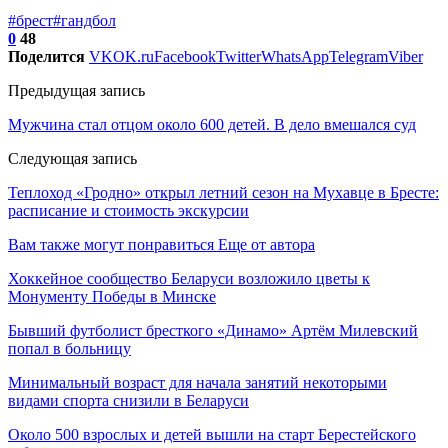
#брест
#гандбол
0
48
Поделится
VK
OK.ru
Facebook
Twitter
WhatsApp
Telegram
Viber
Предыдущая запись
Мужчина стал отцом около 600 детей. В дело вмешался суд
Следующая запись
Теплоход «Гродно» открыл летний сезон на Мухавце в Бресте:
расписание и стоимость экскурсии
Вам также могут понравиться
Еще от автора
Хоккейное сообщество Беларуси возложило цветы к
Монументу Победы в Минске
Бывший футболист бресткого «Динамо» Артём Милевский
попал в больницу
Минимальный возраст для начала занятий некоторыми
видами спорта снизили в Беларуси
Около 500 взрослых и детей вышли на старт Берестейского