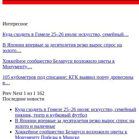
Интересное
Куда сходить в Гомеле 25–26 июля: искусство, семейный…
В Японии впервые за десятилетия резко вырос спрос на
золото…
Хоккейное сообщество Беларуси возложило цветы к
Монументу…
105 кубометров под списание: КГК выявил порчу древесины
в…
Prev
Next
1 из 1 162
Последние новости
Куда сходить в Гомеле 25–26 июля: искусство, семейный
пикник, театр и кубковый футбол
В Японии впервые за десятилетия резко вырос спрос на
золото и наличные
Хоккейное сообщество Беларуси возложило цветы к
Монументу Победы в Минске