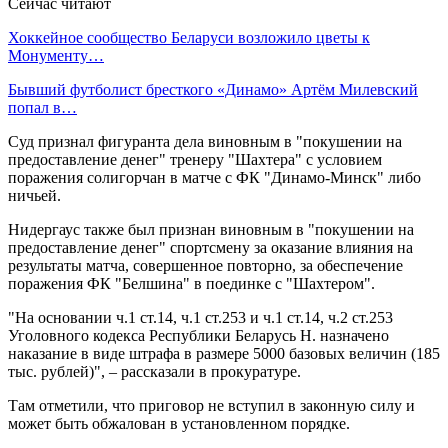
Сейчас читают
Хоккейное сообщество Беларуси возложило цветы к
Монументу…
Бывший футболист бресткого «Динамо» Артём Милевский
попал в…
Суд признал фигуранта дела виновным в "покушении на
предоставление денег" тренеру "Шахтера" с условием
поражения солигорчан в матче с ФК "Динамо-Минск" либо
ничьей.
Нидергаус также был признан виновным в "покушении на
предоставление денег" спортсмену за оказание влияния на
результаты матча, совершенное повторно, за обеспечение
поражения ФК "Белшина" в поединке с "Шахтером".
"На основании ч.1 ст.14, ч.1 ст.253 и ч.1 ст.14, ч.2 ст.253
Уголовного кодекса Республики Беларусь Н. назначено
наказание в виде штрафа в размере 5000 базовых величин (185
тыс. рублей)", – рассказали в прокуратуре.
Там отметили, что приговор не вступил в законную силу и
может быть обжалован в установленном порядке.