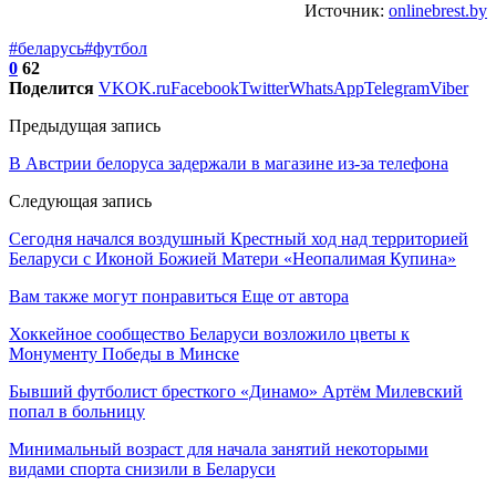
Источник:
onlinebrest.by
#беларусь
#футбол
0
62
Поделится
VK
OK.ru
Facebook
Twitter
WhatsApp
Telegram
Viber
Предыдущая запись
В Австрии белоруса задержали в магазине из-за телефона
Следующая запись
Сегодня начался воздушный Крестный ход над территорией
Беларуси с Иконой Божией Матери «Неопалимая Купина»
Вам также могут понравиться
Еще от автора
Хоккейное сообщество Беларуси возложило цветы к
Монументу Победы в Минске
Бывший футболист бресткого «Динамо» Артём Милевский
попал в больницу
Минимальный возраст для начала занятий некоторыми
видами спорта снизили в Беларуси