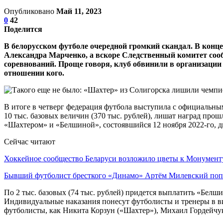
Опубликовано
Май 11, 2023
0
42
Поделится
В белорусском футболе очередной громкий скандал. В конце
Александра Марченко, а вскоре Следственный комитет соо
соревнований. Проще говоря, клуб обвинили в организации
отношении кого.
В итоге в четверг федерация футбола выступила с официальн
10 тыс. базовых величин (370 тыс. рублей), лишат наград про
«Шахтером» и «Белшиной», состоявшийся 12 ноября 2022-го, д
Сейчас читают
Хоккейное сообщество Беларуси возложило цветы к Монумен
Бывший футболист бресткого «Динамо» Артём Милевский по
По 2 тыс. базовых (74 тыс. рублей) придется выплатить «Белш
Индивидуальные наказания понесут футболисты и тренеры в ви
футболисты, как Никита Корзун («Шахтер»), Михаил Гордейчу