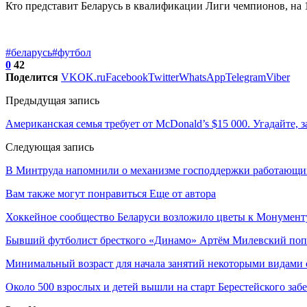
Кто представит Беларусь в квалификации Лиги чемпионов, на 
#беларусь
#футбол
0
42
Поделится
VK
OK.ru
Facebook
Twitter
WhatsApp
Telegram
Viber
Предыдущая запись
Американская семья требует от McDonald’s $15 000. Угадайте, з
Следующая запись
В Минтруда напомнили о механизме господдержки работающи
Вам также могут понравиться
Еще от автора
Хоккейное сообщество Беларуси возложило цветы к Монумен
Бывший футболист бресткого «Динамо» Артём Милевский поп
Минимальный возраст для начала занятий некоторыми видами 
Около 500 взрослых и детей вышли на старт Берестейского забе