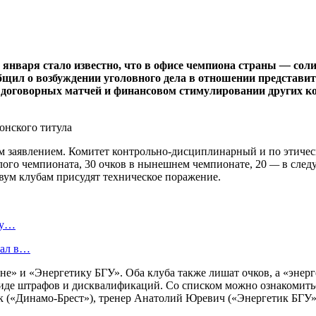
 января стало известно, что в офисе чемпиона страны
—
соли
бщил о возбуждении уголовного дела в отношении представи
 договорных матчей и финансовом стимулировании других ком
ым заявлением. Комитет контрольно-дисциплинарный и по этич
шлого чемпионата, 30 очков в нынешнем чемпионате, 20
—
в след
вум клубам присудят техническое поражение.
ту…
пал в…
ине» и «Энергетику БГУ». Оба клуба также лишат очков, а «энер
де штрафов и дисквалификаций. Со списком можно ознакомиться
к («Динамо-Брест»), тренер Анатолий Юревич («Энергетик БГУ»