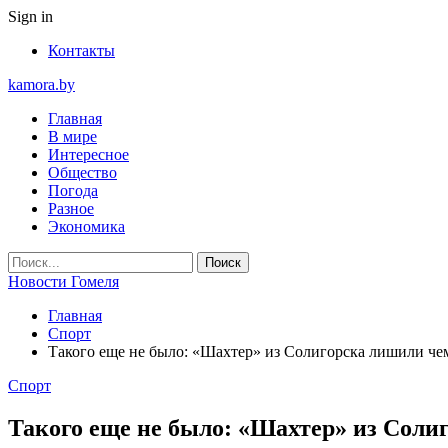
Sign in
Контакты
kamora.by
Главная
В мире
Интересное
Общество
Погода
Разное
Экономика
Новости Гомеля
Главная
Спорт
Такого еще не было: «Шахтер» из Солигорска лишили че
Спорт
Такого еще не было: «Шахтер» из Соли