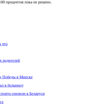
100 процентов пока не решено.
а что
х родителей
ту Победы в Минске
ал в больницу
спорта снизили в Беларуси
га