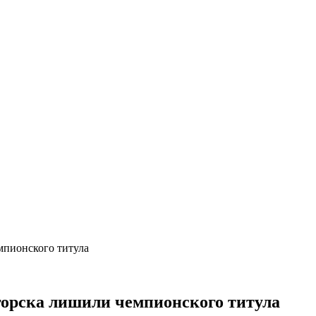
мпионского титула
горска лишили чемпионского титула