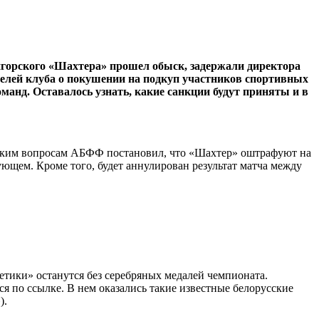
горского «Шахтера» прошел обыск, задержали директора
телей клуба о покушении на подкуп участников спортивных
анд. Оставалось узнать, какие санкции будут приняты и в
еским вопросам АБФФ постановил, что «Шахтер» оштрафуют на
ующем. Кроме того, будет аннулирован результат матча между
гетики» останутся без серебряных медалей чемпионата.
 по ссылке. В нем оказались такие известные белорусские
).