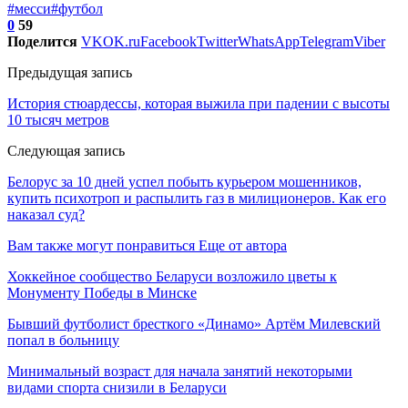
#месси
#футбол
0
59
Поделится
VK
OK.ru
Facebook
Twitter
WhatsApp
Telegram
Viber
Предыдущая запись
История стюардессы, которая выжила при падении с высоты
10 тысяч метров
Следующая запись
Белорус за 10 дней успел побыть курьером мошенников,
купить психотроп и распылить газ в милиционеров. Как его
наказал суд?
Вам также могут понравиться
Еще от автора
Хоккейное сообщество Беларуси возложило цветы к
Монументу Победы в Минске
Бывший футболист бресткого «Динамо» Артём Милевский
попал в больницу
Минимальный возраст для начала занятий некоторыми
видами спорта снизили в Беларуси