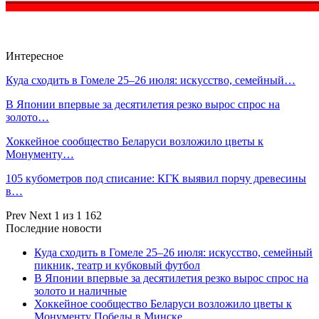
Интересное
Куда сходить в Гомеле 25–26 июля: искусство, семейный…
В Японии впервые за десятилетия резко вырос спрос на
золото…
Хоккейное сообщество Беларуси возложило цветы к
Монументу…
105 кубометров под списание: КГК выявил порчу древесины
в…
Prev
Next
1 из 1 162
Последние новости
Куда сходить в Гомеле 25–26 июля: искусство, семейный
пикник, театр и кубковый футбол
В Японии впервые за десятилетия резко вырос спрос на
золото и наличные
Хоккейное сообщество Беларуси возложило цветы к
Монументу Победы в Минске