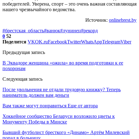
победителей. Уверена, спорт – это очень важная составляющая
нашего чрезвычайного ведомства.
Источник:
onlinebrest.by
#брестская_область
#ванюк
#лунинец
#рекорд
0
52
Поделится
VK
OK.ru
Facebook
Twitter
WhatsApp
Telegram
Viber
Предыдущая запись
В Эквадоре женщина «ожила» во время подготовки к ее
похоронам
Следующая запись
После увольнения не отдали трудовую книжку? Теперь
наниматель должен вам деньги
Вам также могут понравиться
Еще от автора
Хоккейное сообщество Беларуси возложило цветы к
Монументу Победы в Минске
Бывший футболист бресткого «Динамо» Артём Милевский
попал в больницу