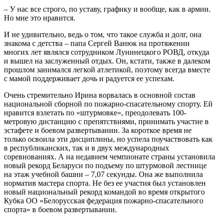
– У нас все строго, по уставу, графику и вообще, как в армии.
Но мне это нравится.
И не удивительно, ведь о том, что такое служба и долг, она
знакома с детства – папа Сергей Ванюк на протяжении
многих лет являлся сотрудником Лунинецкого РОВД, откуда
и вышел на заслуженный отдых. Он, кстати, также в далеком
прошлом занимался легкой атлетикой, поэтому всегда вместе
с мамой поддерживает дочь и радуется ее успехам.
Очень стремительно Ирина ворвалась в основной состав
национальной сборной по пожарно-спасательному спорту. Ей
нравится взлетать по «штурмовке», преодолевать 100-
метровую дистанцию с препятствиями, принимать участие в
эстафете и боевом развертывании. За короткое время не
только освоила эти дисциплины, но успела поучаствовать как
в республиканских, так и в двух международных
соревнованиях. А на недавнем чемпионате страны установила
новый рекорд Беларуси по подъему по штурмовой лестнице
на этаж учебной башни – 7,07 секунды. Она же выполнила
норматив мастера спорта. Не без ее участия был установлен
новый национальный рекорд командой во время открытого
Кубка ОО «Белорусская федерация пожарно-спасательного
спорта» в боевом развертывании.