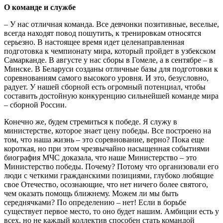
О команде и службе
– У нас отличная команда. Все девчонки позитивные, веселые,
всегда находят повод пошутить, к тренировкам относятся
серьезно. В настоящее время идет целенаправленная
подготовка к чемпионату мира, который пройдет в узбекском
Самарканде. В августе у нас сборы в Гомеле, а в сентябре – в
Минске. В Беларуси созданы отличные базы для подготовки к
соревнованиям самого высокого уровня. И это, безусловно,
радует. У нашей сборной есть огромный потенциал, чтобы
составить достойную конкуренцию сильнейшей команде мира
– сборной России.
Конечно же, будем стремиться к победе. Я служу в
министерстве, которое знает цену победы. Все построено на
том, что наша жизнь – это соревнование, верно? Пока еще
короткая, но при этом чрезвычайно насыщенная событиями
биография МЧС доказала, что наше Министерство – это
Министерство победы. Почему? Потому что организовали его
люди с четкими гражданскими позициями, глубоко любящие
свое Отечество, осознающие, что нет ничего более святого,
чем оказать помощь ближнему. Можем ли мы быть
середнячками? По определению – нет! Если в борьбе
существует первое место, то оно будет нашим. Амбиции есть у
всех, но не каждый коллектив способен стать командой