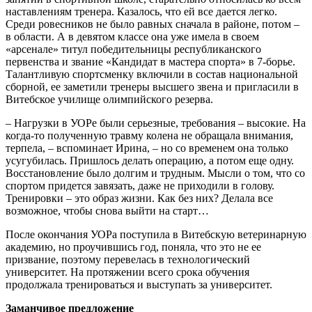
наставлениям тренера. Казалось, что ей все дается легко.
Среди ровесников не было равных сначала в районе, потом –
в области. А в девятом классе она уже имела в своем
«арсенале» титул победительницы республиканского
первенства и звание «Кандидат в мастера спорта» в 7-борье.
Талантливую спортсменку включили в состав национальной
сборной, ее заметили тренеры высшего звена и пригласили в
Витебское училище олимпийского резерва.
– Нагрузки в УОРе были серьезные, требования – высокие. На
когда-то полученную травму колена не обращала внимания,
терпела, – вспоминает Ирина, – но со временем она только
усугубилась. Пришлось делать операцию, а потом еще одну.
Восстановление было долгим и трудным. Мысли о том, что со
спортом придется завязать, даже не приходили в голову.
Тренировки – это образ жизни. Как без них? Делала все
возможное, чтобы снова выйти на старт…
После окончания УОРа поступила в Витебскую ветеринарную
академию, но проучившись год, поняла, что это не ее
призвание, поэтому перевелась в технологический
университет. На протяжении всего срока обучения
продолжала тренироваться и выступать за университет.
Заманчивое предложение