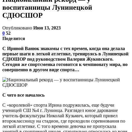
воспитанницы Лунинецкой
СДЮСШОР
Опубликовано
Июн 13, 2023
0
52
Поделится
С Ириной Ванюк знакомы с тех времен, когда она делала
первые шаги в легкой атлетике, тренируясь в Лунинецкой
СДЮШОР под руководством Валерия Жуковского.
Сегодня же спортсменка готовится к чемпионату мира, но
совершенно в другом виде спорта…
С чего все началось
С «королевой» спорта Ирина подружилась, еще будучи
ученицей СШ №4 г. Лунинца. Разглядел юное дарование
учитель физкультуры Николай Кузьмич, который привел
второклассницу на стадион, где проходили соревнования по
легкой атлетике. С того времени девочка не пропускала
занятий в спортивной школе, старательно относилась ко всем