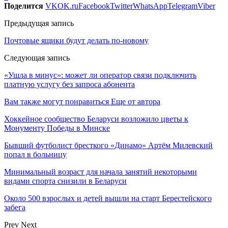
Поделится
VK
OK.ru
Facebook
Twitter
WhatsApp
Telegram
Viber
Предыдущая запись
Почтовые ящики будут делать по-новому
Следующая запись
«Ушла в минус»: может ли оператор связи подключить
платную услугу без запроса абонента
Вам также могут понравиться
Еще от автора
Хоккейное сообщество Беларуси возложило цветы к
Монументу Победы в Минске
Бывший футболист бресткого «Динамо» Артём Милевский
попал в больницу
Минимальный возраст для начала занятий некоторыми
видами спорта снизили в Беларуси
Около 500 взрослых и детей вышли на старт Берестейского
забега
Prev
Next