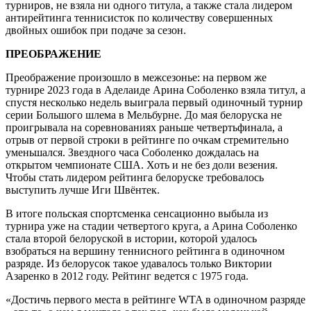
турниров, не взяла ни одного титула, а также стала лидером
антирейтинга теннисисток по количеству совершенных
двойных ошибок при подаче за сезон.
ПРЕОБРАЖЕНИЕ
Преображение произошло в межсезонье: на первом же
турнире 2023 года в Аделаиде Арина Соболенко взяла титул, а
спустя несколько недель выиграла первый одиночный турнир
серии Большого шлема в Мельбурне. До мая белоруска не
проигрывала на соревнованиях раньше четвертьфинала, а
отрыв от первой строки в рейтинге по очкам стремительно
уменьшался. Звездного часа Соболенко дождалась на
открытом чемпионате США. Хоть и не без доли везения.
Чтобы стать лидером рейтинга белоруске требовалось
выступить лучше Иги Швёнтек.
В итоге польская спортсменка сенсационно выбыла из
турнира уже на стадии четвертого круга, а Арина Соболенко
стала второй белоруской в истории, которой удалось
взобраться на вершину теннисного рейтинга в одиночном
разряде. Из белорусок такое удавалось только Виктории
Азаренко в 2012 году. Рейтинг ведется с 1975 года.
«Достичь первого места в рейтинге WTA в одиночном разряде