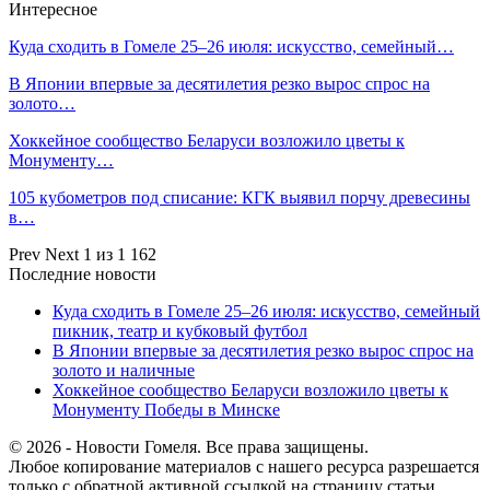
Интересное
Куда сходить в Гомеле 25–26 июля: искусство, семейный…
В Японии впервые за десятилетия резко вырос спрос на
золото…
Хоккейное сообщество Беларуси возложило цветы к
Монументу…
105 кубометров под списание: КГК выявил порчу древесины
в…
Prev
Next
1 из 1 162
Последние новости
Куда сходить в Гомеле 25–26 июля: искусство, семейный
пикник, театр и кубковый футбол
В Японии впервые за десятилетия резко вырос спрос на
золото и наличные
Хоккейное сообщество Беларуси возложило цветы к
Монументу Победы в Минске
© 2026 - Новости Гомеля. Все права защищены.
Любое копирование материалов с нашего ресурса разрешается
только с обратной активной ссылкой на страницу статьи.