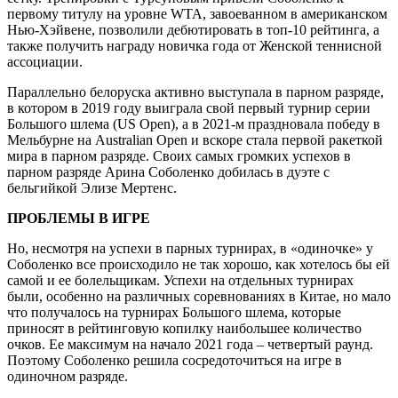
первому титулу на уровне WTA, завоеванном в американском
Нью-Хэйвене, позволили дебютировать в топ-10 рейтинга, а
также получить награду новичка года от Женской теннисной
ассоциации.
Параллельно белоруска активно выступала в парном разряде,
в котором в 2019 году выиграла свой первый турнир серии
Большого шлема (US Open), а в 2021-м праздновала победу в
Мельбурне на Australian Open и вскоре стала первой ракеткой
мира в парном разряде. Своих самых громких успехов в
парном разряде Арина Соболенко добилась в дуэте с
бельгийкой Элизе Мертенс.
ПРОБЛЕМЫ В ИГРЕ
Но, несмотря на успехи в парных турнирах, в «одиночке» у
Соболенко все происходило не так хорошо, как хотелось бы ей
самой и ее болельщикам. Успехи на отдельных турнирах
были, особенно на различных соревнованиях в Китае, но мало
что получалось на турнирах Большого шлема, которые
приносят в рейтинговую копилку наибольшее количество
очков. Ее максимум на начало 2021 года – четвертый раунд.
Поэтому Соболенко решила сосредоточиться на игре в
одиночном разряде.