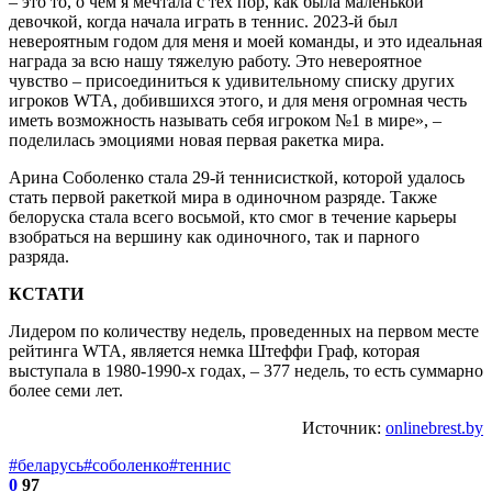
– это то, о чем я мечтала с тех пор, как была маленькой
девочкой, когда начала играть в теннис. 2023-й был
невероятным годом для меня и моей команды, и это идеальная
награда за всю нашу тяжелую работу. Это невероятное
чувство – присоединиться к удивительному списку других
игроков WTA, добившихся этого, и для меня огромная честь
иметь возможность называть себя игроком №1 в мире», –
поделилась эмоциями новая первая ракетка мира.
Арина Соболенко стала 29-й теннисисткой, которой удалось
стать первой ракеткой мира в одиночном разряде. Также
белоруска стала всего восьмой, кто смог в течение карьеры
взобраться на вершину как одиночного, так и парного
разряда.
КСТАТИ
Лидером по количеству недель, проведенных на первом месте
рейтинга WTA, является немка Штеффи Граф, которая
выступала в 1980-1990-х годах, – 377 недель, то есть суммарно
более семи лет.
Источник:
onlinebrest.by
#беларусь
#соболенко
#теннис
0
97