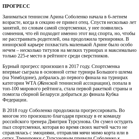
ПРОГРЕСС
Заниматься теннисом Арина Соболенко начала в 6-летнем
возрасте, когда в секцию ее привел отец. Спустя несколько лет
занятий, по словам самой спортсменки, у нее появились
сомнения, что ей подходит именно этот вид спорта, но, чтобы
не расстраивать родителей, она продолжила тренировки. В
юниорской карьере похвастать маленькой Арине было особо
нечем – несколько титулов на мелких турнирах и максимально
только 225-е место в рейтинге среди сверстников.
Бурный прогресс произошел в 2017 году. Спортсменка
впервые сыграла в основной сетке турнира Большого шлема
(на Уимблдоне), добралась до первого финала на турнирах
категории WTA (Женской теннисной ассоциации), попала в
топ-100 мирового рейтинга, стала первой ракеткой страны и
помогла сборной Беларуси добраться до финала Кубка
Федерации.
В 2018 году Соболенко продолжила прогрессировать. Во
многом это произошло благодаря приходу в ее команду
российского тренера Дмитрия Турсунова. Он сумел остудить
пыл спортсменки, которая во время своих матчей часто не
справлялась с эмоциями, отправляя мячи мимо корта или в
сетку. Тренировки с Турсуновым привели Соболенко к