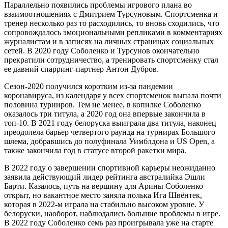
Параллельно появились проблемы игрового плана во
взаимоотношениях с Дмитрием Турсуновым. Спортсменка и
тренер несколько раз то расходились, то вновь сходились, что
сопровождалось эмоциональными репликами в комментариях
журналистам и в записях на личных страницах социальных
сетей. В 2020 году Соболенко и Турсунов окончательно
прекратили сотрудничество, а тренировать спортсменку стал
ее давний спарринг-партнер Антон Дубров.
Сезон-2020 получился коротким из-за пандемии
коронавируса, из календаря у всех спортсменок выпала почти
половина турниров. Тем не менее, в копилке Соболенко
оказалось три титула, а 2020 год она впервые закончила в
топ-10. В 2021 году белоруска выиграла два титула, наконец
преодолела барьер четвертого раунда на турнирах Большого
шлема, добравшись до полуфинала Уимблдона и US Open, а
также закончила год в статусе второй ракетки мира.
В 2022 году о завершении спортивной карьеры неожиданно
заявила действующий лидер рейтинга австралийка Эшли
Барти. Казалось, путь на вершину для Арины Соболенко
открыт, но вакантное место заняла полька Ига Швёнтек,
которая в 2022-м играла на стабильно высоком уровне. У
белоруски, наоборот, наблюдались большие проблемы в игре.
В 2022 году Соболенко семь раз проигрывала уже на старте