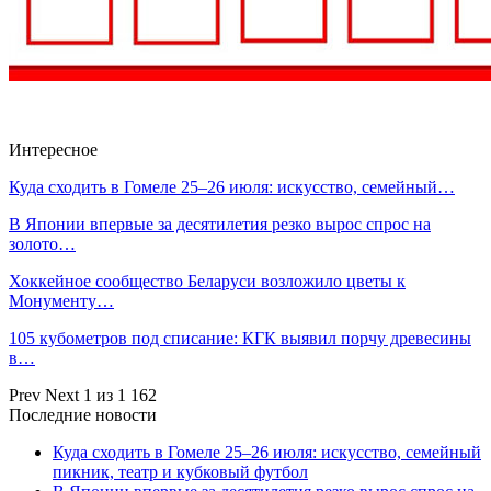
Интересное
Куда сходить в Гомеле 25–26 июля: искусство, семейный…
В Японии впервые за десятилетия резко вырос спрос на
золото…
Хоккейное сообщество Беларуси возложило цветы к
Монументу…
105 кубометров под списание: КГК выявил порчу древесины
в…
Prev
Next
1 из 1 162
Последние новости
Куда сходить в Гомеле 25–26 июля: искусство, семейный
пикник, театр и кубковый футбол