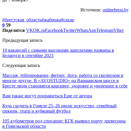
Источник:
onlinebrest.by
#брестская_область
#жабинка
#сахар
0
59
Поделится
VK
OK.ru
Facebook
Twitter
WhatsApp
Telegram
Viber
Предыдущая запись
10 вакансий с самыми высокими зарплатами названы в
Беларуси в сентябре 2023
Следующая запись
Массаж, тейпирование, фитнес, йога, работа со сколиозом и
многое другое. В «AVOSTUDIO» на Варшавском шоссе в
Бресте люди становятся красивее, здоровее и увереннее в себе
Вам также могут понравиться
Еще от автора
Куда сходить в Гомеле 25–26 июля: искусство, семейный
пикник, театр и кубковый футбол
105 кубометров под списание: КГК выявил порчу древесины
в Гомельской области