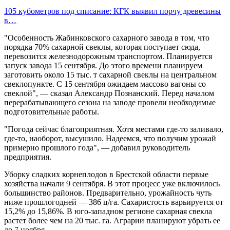
105 кубометров под списание: КГК выявил порчу древесины
в…
"Особенность Жабинковского сахарного завода в том, что
порядка 70% сахарной свеклы, которая поступает сюда,
перевозится железнодорожным транспортом. Планируется
запуск завода 15 сентября. До этого времени планируем
заготовить около 15 тыс. т сахарной свеклы на центральном
свеклопункте. С 15 сентября ожидаем массово вагоны со
свеклой", — сказал Александр Познанский. Перед началом
перерабатывающего сезона на заводе провели необходимые
подготовительные работы.
"Погода сейчас благоприятная. Хотя местами где-то заливало,
где-то, наоборот, высушило. Надеемся, что получим урожай
примерно прошлого года", — добавил руководитель
предприятия.
Уборку сладких корнеплодов в Брестской области первые
хозяйства начали 9 сентября. В этот процесс уже включилось
большинство районов. Предварительно, урожайность чуть
ниже прошлогодней — 386 ц/га. Сахаристость варьируется от
15,2% до 15,86%. В юго-западном регионе сахарная свекла
растет более чем на 20 тыс. га. Аграрии планируют убрать ее
до 7 ноября.-