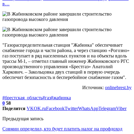
в…
"Газораспределительная станция "Жабинка" обеспечивает
снабжение города и части района, а через станцию «Рогозно»
газ поступает в ряд населенных пунктов и на объекты вдоль
трассы М-1, – отметил главный инженер Жабинковского РГС
производственного управления «Брестгаз» Анатолий
Харкович. – Закольцовка двух станций в первую очередь
обеспечит безопасность и бесперебойное снабжение газом".
Источник:
onlinebrest.by
#брестская_область
#газ
#жабинка
0
58
Поделится
VK
OK.ru
Facebook
Twitter
WhatsApp
Telegram
Viber
Предыдущая запись
Совмин определил, кто будет платить налог на профдоход