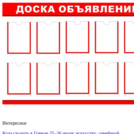
Интересное
Куда сходить в Гомеле 25–26 июля: искусство, семейный…