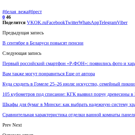
#белая_вежа
#брест
0
46
Поделится
VK
OK.ru
Facebook
Twitter
WhatsApp
Telegram
Viber
Предыдущая запись
В сентябре в Беларуси повысят пенсии
Следующая запись
Первый российский смартфон «Р-ФОН»: появились фото и хар
Вам также могут понравиться
Еще от автора
Куда сходить в Гомеле 25–26 июля: искусство, семейный пикни
105 кубометров под списание: КГК выявил порчу древесины в 
Шкафы для бумаг в Минске: как выбрать надежную систему хр
Сравнительная характеристика отделки ванной комнаты пане
Prev
Next