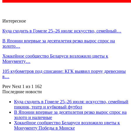
Интересное
Куда сходить в Гомеле 25–26 июля: искусство, семейный…
В Японии впервые за десятилетия резко вырос спрос на
золото…
Хоккейное сообщество Беларуси возложило цветы к
Монументу…
105 кубометров под списание: КГК выявил порчу древесины
в…
Prev
Next
1 из 1 162
Последние новости
Куда сходить в Гомеле 25–26 июля: искусство, семейный
пикник, театр и кубковый футбол
В Японии впервые за десятилетия резко вырос спрос на
золото и наличные
Хоккейное сообщество Беларуси возложило цветы к
Монументу Победы в Минске