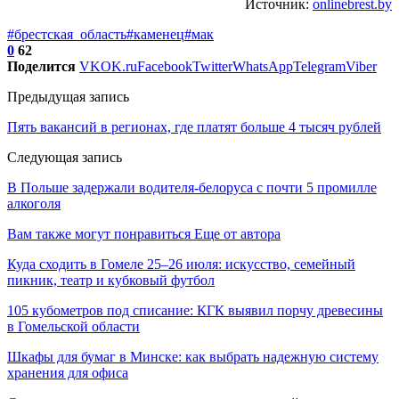
Источник:
onlinebrest.by
#брестская_область
#каменец
#мак
0
62
Поделится
VK
OK.ru
Facebook
Twitter
WhatsApp
Telegram
Viber
Предыдущая запись
Пять вакансий в регионах, где платят больше 4 тысяч рублей
Следующая запись
В Польше задержали водителя-белоруса с почти 5 промилле
алкоголя
Вам также могут понравиться
Еще от автора
Куда сходить в Гомеле 25–26 июля: искусство, семейный
пикник, театр и кубковый футбол
105 кубометров под списание: КГК выявил порчу древесины
в Гомельской области
Шкафы для бумаг в Минске: как выбрать надежную систему
хранения для офиса