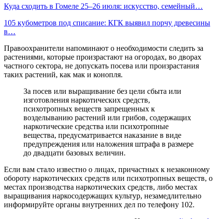
Куда сходить в Гомеле 25–26 июля: искусство, семейный…
105 кубометров под списание: КГК выявил порчу древесины
в…
Правоохранители напоминают о необходимости следить за
растениями, которые произрастают на огородах, во дворах
частного сектора, не допускать посева или произрастания
таких растений, как мак и конопля.
За посев или выращивание без цели сбыта или
изготовления наркотических средств,
психотропных веществ запрещенных к
возделыванию растений или грибов, содержащих
наркотические средства или психотропные
вещества, предусматривается наказание в виде
предупреждения или наложения штрафа в размере
до двадцати базовых величин.
Если вам стало известно о лицах, причастных к незаконному
обороту наркотических средств или психотропных веществ, о
местах производства наркотических средств, либо местах
выращивания наркосодержащих культур, незамедлительно
информируйте органы внутренних дел по телефону 102.