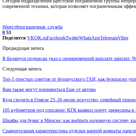
Сегодня подразделения Брестской пограничной группы непрер
современной техники, которая позволяет пограничникам эффек
#брест
#пограничная_служба
0
53
Поделится
VK
OK.ru
Facebook
Twitter
WhatsApp
Telegram
Viber
Предыдущая запись
В Беларуси подписан указ о своевременной выплате зарплат. Ч
Следующая запись
Топ-5 простых советов от белорусского ГАИ, как безопасно уп
Вам также могут понравиться
Еще от автора
Куда сходить в Гомеле 25–26 июля: искусство, семейный пикни
105 кубометров под списание: КГК выявил порчу древесины в 
Шкафы для бумаг в Минске: как выбрать надежную систему хр
Сравнительная характеристика отделки ванной комнаты пане