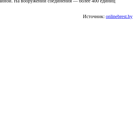
аиной. На вооружении соединения — более 400 единиц
Источник:
onlinebrest.by