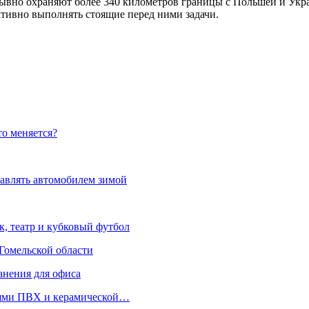
ывно охраняют более 340 километров границы с Польшей и Укр
тивно выполнять стоящие перед ними задачи.
то меняется?
равлять автомобилем зимой
к, театр и кубковый футбол
Гомельской области
анения для офиса
лями ПВХ и керамической…