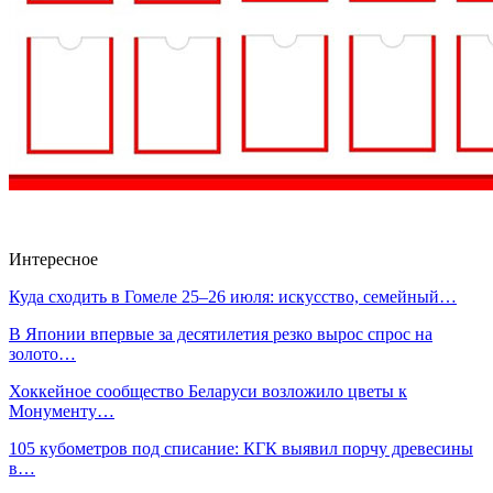
Интересное
Куда сходить в Гомеле 25–26 июля: искусство, семейный…
В Японии впервые за десятилетия резко вырос спрос на
золото…
Хоккейное сообщество Беларуси возложило цветы к
Монументу…
105 кубометров под списание: КГК выявил порчу древесины
в…