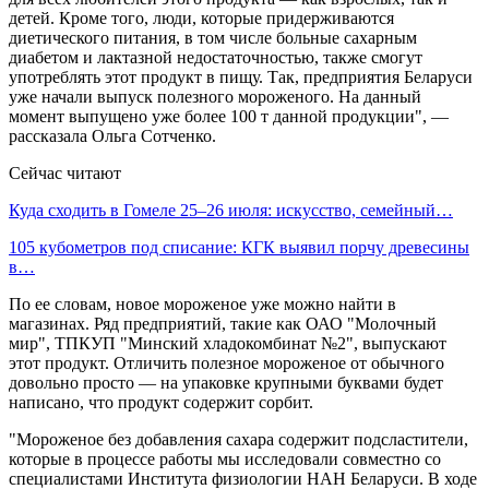
детей. Кроме того, люди, которые придерживаются
диетического питания, в том числе больные сахарным
диабетом и лактазной недостаточностью, также смогут
употреблять этот продукт в пищу. Так, предприятия Беларуси
уже начали выпуск полезного мороженого. На данный
момент выпущено уже более 100 т данной продукции", —
рассказала Ольга Сотченко.
Сейчас читают
Куда сходить в Гомеле 25–26 июля: искусство, семейный…
105 кубометров под списание: КГК выявил порчу древесины
в…
По ее словам, новое мороженое уже можно найти в
магазинах. Ряд предприятий, такие как ОАО "Молочный
мир", ТПКУП "Минский хладокомбинат №2", выпускают
этот продукт. Отличить полезное мороженое от обычного
довольно просто — на упаковке крупными буквами будет
написано, что продукт содержит сорбит.
"Мороженое без добавления сахара содержит подсластители,
которые в процессе работы мы исследовали совместно со
специалистами Института физиологии НАН Беларуси. В ходе