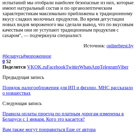
испытаний мы отобрали наиболее безопасные из них, которые
имеют натуральный состав и по органолептическим
характеристикам максимально приближены к традиционному
вкусу сладких молочных продуктов. Во время дегустации
новых видов мороженого мы сделали вывод, что по вкусовым
качествам они не уступают традиционным продуктам с
сахаром", — подчеркнула специалист.
Источник:
onlinebrest.by
#беларусь
#мороженное
0
52
Поделится
VK
OK.ru
Facebook
Twitter
WhatsApp
Telegram
Viber
Предыдущая запись
Порядок налогообложения для ИП и физлиц. МНС рассказало
о новшествах
Следующая запись
Правила оплаты проезда по платным дорогам изменены в
Беларуси с 1 января. Кого это касается?
Вам также могут понравиться
Еще от автора