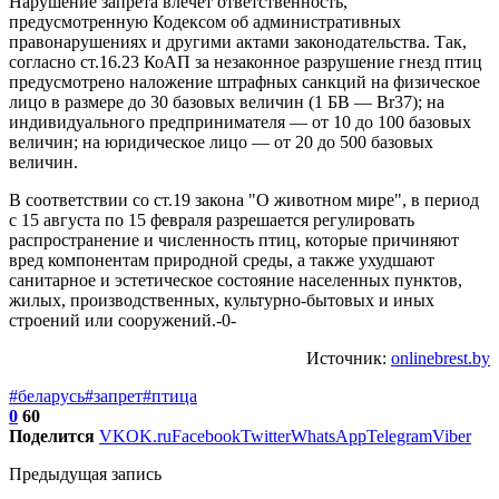
Нарушение запрета влечет ответственность,
предусмотренную Кодексом об административных
правонарушениях и другими актами законодательства. Так,
согласно ст.16.23 КоАП за незаконное разрушение гнезд птиц
предусмотрено наложение штрафных санкций на физическое
лицо в размере до 30 базовых величин (1 БВ — Br37); на
индивидуального предпринимателя — от 10 до 100 базовых
величин; на юридическое лицо — от 20 до 500 базовых
величин.
В соответствии со ст.19 закона "О животном мире", в период
с 15 августа по 15 февраля разрешается регулировать
распространение и численность птиц, которые причиняют
вред компонентам природной среды, а также ухудшают
санитарное и эстетическое состояние населенных пунктов,
жилых, производственных, культурно-бытовых и иных
строений или сооружений.-0-
Источник:
onlinebrest.by
#беларусь
#запрет
#птица
0
60
Поделится
VK
OK.ru
Facebook
Twitter
WhatsApp
Telegram
Viber
Предыдущая запись