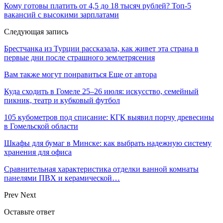
Кому готовы платить от 4,5 до 18 тысяч рублей? Топ-5
вакансий с высокими зарплатами
Следующая запись
Брестчанка из Турции рассказала, как живет эта страна в
первые дни после страшного землетрясения
Вам также могут понравиться
Еще от автора
Куда сходить в Гомеле 25–26 июля: искусство, семейный
пикник, театр и кубковый футбол
105 кубометров под списание: КГК выявил порчу древесины
в Гомельской области
Шкафы для бумаг в Минске: как выбрать надежную систему
хранения для офиса
Сравнительная характеристика отделки ванной комнаты
панелями ПВХ и керамической…
Prev
Next
Оставьте ответ