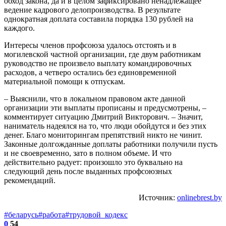
обход закона, да и в целом зафиксировано ненадлежащее
ведение кадрового делопроизводства. В результате
однократная доплата составила порядка 130 рублей на
каждого.
Интересы членов профсоюза удалось отстоять и в
могилевской частной организации, где двум работникам
руководство не произвело выплату командировочных
расходов, а четверо остались без единовременной
материальной помощи к отпускам.
– Выяснили, что в локальном правовом акте данной
организации эти выплаты прописаны и предусмотрены, –
комментирует ситуацию Дмитрий Викторович. – Значит,
наниматель надеялся на то, что люди обойдутся и без этих
денег. Благо мониторингам препятствий никто не чинит.
Законные долгожданные доплаты работники получили пусть
и не своевременно, зато в полном объеме. И что
действительно радует: произошло это буквально на
следующий день после выданных профсоюзных
рекомендаций.
Источник:
onlinebrest.by
#беларусь
#работа
#трудовой_кодекс
0
54