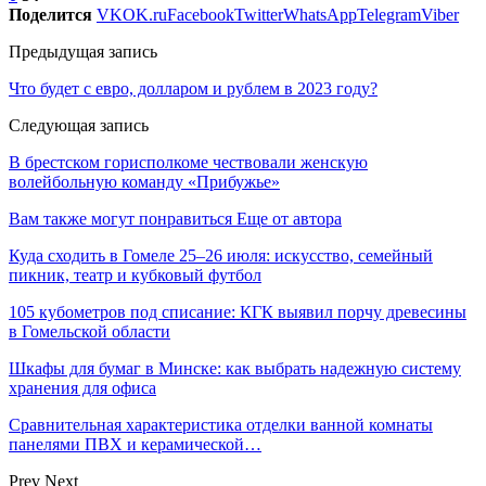
Поделится
VK
OK.ru
Facebook
Twitter
WhatsApp
Telegram
Viber
Предыдущая запись
Что будет с евро, долларом и рублем в 2023 году?
Следующая запись
В брестском горисполкоме чествовали женскую
волейбольную команду «Прибужье»
Вам также могут понравиться
Еще от автора
Куда сходить в Гомеле 25–26 июля: искусство, семейный
пикник, театр и кубковый футбол
105 кубометров под списание: КГК выявил порчу древесины
в Гомельской области
Шкафы для бумаг в Минске: как выбрать надежную систему
хранения для офиса
Сравнительная характеристика отделки ванной комнаты
панелями ПВХ и керамической…
Prev
Next