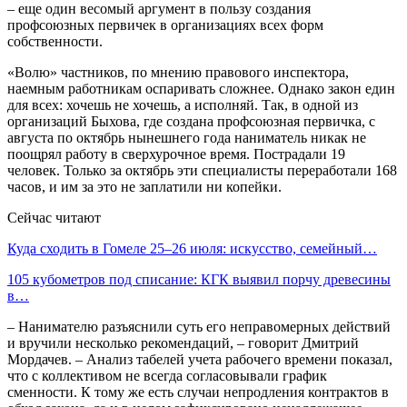
– еще один весомый аргумент в пользу создания
профсоюзных первичек в организациях всех форм
собственности.
«Волю» частников, по мнению правового инспектора,
наемным работникам оспаривать сложнее. Однако закон един
для всех: хочешь не хочешь, а исполняй. Так, в одной из
организаций Быхова, где создана профсоюзная первичка, с
августа по октябрь нынешнего года наниматель никак не
поощрял работу в сверхурочное время. Пострадали 19
человек. Только за октябрь эти специалисты переработали 168
часов, и им за это не заплатили ни копейки.
Сейчас читают
Куда сходить в Гомеле 25–26 июля: искусство, семейный…
105 кубометров под списание: КГК выявил порчу древесины
в…
– Нанимателю разъяснили суть его неправомерных действий
и вручили несколько рекомендаций, – говорит Дмитрий
Мордачев. – Анализ табелей учета рабочего времени показал,
что с коллективом не всегда согласовывали график
сменности. К тому же есть случаи непродления контрактов в