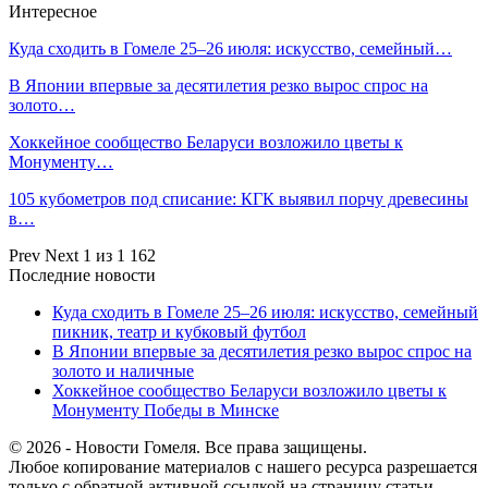
Интересное
Куда сходить в Гомеле 25–26 июля: искусство, семейный…
В Японии впервые за десятилетия резко вырос спрос на
золото…
Хоккейное сообщество Беларуси возложило цветы к
Монументу…
105 кубометров под списание: КГК выявил порчу древесины
в…
Prev
Next
1 из 1 162
Последние новости
Куда сходить в Гомеле 25–26 июля: искусство, семейный
пикник, театр и кубковый футбол
В Японии впервые за десятилетия резко вырос спрос на
золото и наличные
Хоккейное сообщество Беларуси возложило цветы к
Монументу Победы в Минске
© 2026 - Новости Гомеля. Все права защищены.
Любое копирование материалов с нашего ресурса разрешается
только с обратной активной ссылкой на страницу статьи.