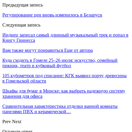
Предыдущая запись
Регулирование цен вновь изменилось в Беларуси
Следующая запись
Индиец записал самый длинный музыкальный трек и попал в
Книгу Гиннесса
Вам также могут понравиться
Еще от автора
Куда сходить в Гомеле 25–26 июля: искусство, семейный
пикник, театр и кубковый футбол
105 кубометров под списание: КГК выявил порчу древесины
в Гомельской области
Шкафы для бумаг в Минске: как выбрать надежную систему
хранения для офиса
Сравнительная характеристика отделки ванной комнаты
панелями ПВХ и керамической…
Prev
Next
Оставьте ответ