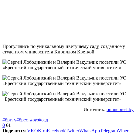
Прогулялись по уникальному цветущему саду, созданному
студентом университета Кириллом Кветкой.
Источник:
onlinebrest.by
#бргту
#брест
#вуз
#сад
0
61
Поделится
VK
OK.ru
Facebook
Twitter
WhatsApp
Telegram
Viber