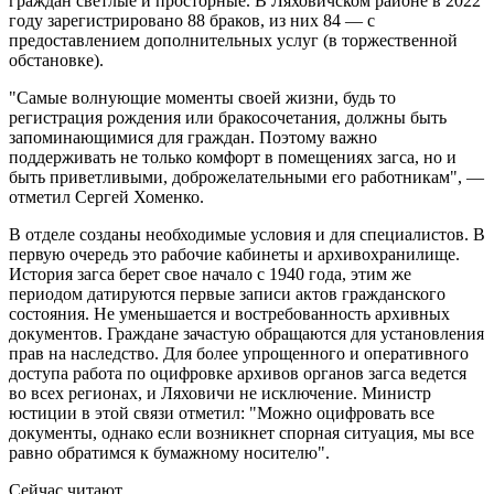
граждан светлые и просторные. В Ляховичском районе в 2022
году зарегистрировано 88 браков, из них 84 — с
предоставлением дополнительных услуг (в торжественной
обстановке).
"Самые волнующие моменты своей жизни, будь то
регистрация рождения или бракосочетания, должны быть
запоминающимися для граждан. Поэтому важно
поддерживать не только комфорт в помещениях загса, но и
быть приветливыми, доброжелательными его работникам", —
отметил Сергей Хоменко.
В отделе созданы необходимые условия и для специалистов. В
первую очередь это рабочие кабинеты и архивохранилище.
История загса берет свое начало с 1940 года, этим же
периодом датируются первые записи актов гражданского
состояния. Не уменьшается и востребованность архивных
документов. Граждане зачастую обращаются для установления
прав на наследство. Для более упрощенного и оперативного
доступа работа по оцифровке архивов органов загса ведется
во всех регионах, и Ляховичи не исключение. Министр
юстиции в этой связи отметил: "Можно оцифровать все
документы, однако если возникнет спорная ситуация, мы все
равно обратимся к бумажному носителю".
Сейчас читают