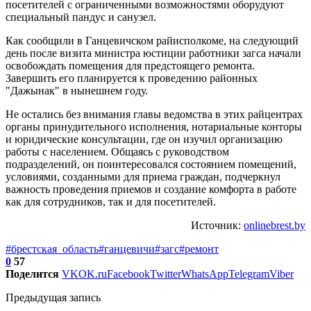
посетителей с ограниченными возможностями оборудуют
специальный пандус и санузел.
Как сообщили в Ганцевичском райисполкоме, на следующий
день после визита министра юстиции работники загса начали
освобождать помещения для предстоящего ремонта.
Завершить его планируется к проведению районных
"Дажынак" в нынешнем году.
Не остались без внимания главы ведомства в этих райцентрах
органы принудительного исполнения, нотариальные конторы
и юридические консультации, где он изучил организацию
работы с населением. Общаясь с руководством
подразделений, он поинтересовался состоянием помещений,
условиями, созданными для приема граждан, подчеркнул
важность проведения приемов и создание комфорта в работе
как для сотрудников, так и для посетителей.
Источник:
onlinebrest.by
#брестская_область
#ганцевичи
#загс
#ремонт
0
57
Поделится
VK
OK.ru
Facebook
Twitter
WhatsApp
Telegram
Viber
Предыдущая запись