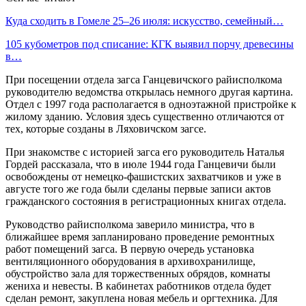
Куда сходить в Гомеле 25–26 июля: искусство, семейный…
105 кубометров под списание: КГК выявил порчу древесины
в…
При посещении отдела загса Ганцевичского райисполкома
руководителю ведомства открылась немного другая картина.
Отдел с 1997 года располагается в одноэтажной пристройке к
жилому зданию. Условия здесь существенно отличаются от
тех, которые созданы в Ляховичском загсе.
При знакомстве с историей загса его руководитель Наталья
Гордей рассказала, что в июле 1944 года Ганцевичи были
освобождены от немецко-фашистских захватчиков и уже в
августе того же года были сделаны первые записи актов
гражданского состояния в регистрационных книгах отдела.
Руководство райисполкома заверило министра, что в
ближайшее время запланировано проведение ремонтных
работ помещений загса. В первую очередь установка
вентиляционного оборудования в архивохранилище,
обустройство зала для торжественных обрядов, комнаты
жениха и невесты. В кабинетах работников отдела будет
сделан ремонт, закуплена новая мебель и оргтехника. Для