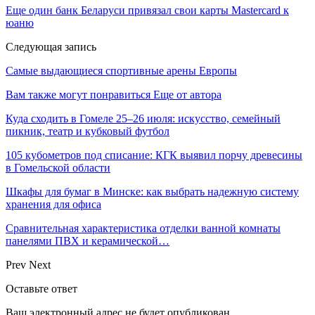
Еще один банк Беларуси привязал свои карты Mastercard к
юаню
Следующая запись
Самые выдающиеся спортивные арены Европы
Вам также могут понравиться
Еще от автора
Куда сходить в Гомеле 25–26 июля: искусство, семейный
пикник, театр и кубковый футбол
105 кубометров под списание: КГК выявил порчу древесины
в Гомельской области
Шкафы для бумаг в Минске: как выбрать надежную систему
хранения для офиса
Сравнительная характеристика отделки ванной комнаты
панелями ПВХ и керамической…
Prev
Next
Оставьте ответ
Ваш электронный адрес не будет опубликован.