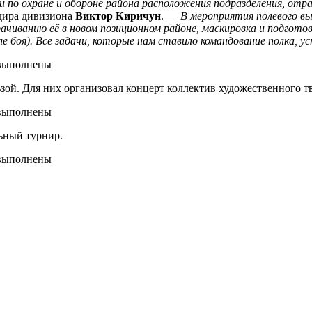
и по охране и обороне района расположения подразделения, от
дира дивизиона
Виктор Киричун
. —
В мероприятия полевого в
ачиванию её в новом позиционном районе, маскировка и подгото
ле боя). Все задачи, которые нам ставило командование полка, 
ьзой. Для них организовал концерт коллектив художественного т
ьный турнир.