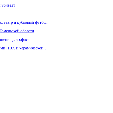
с убивает
к, театр и кубковый футбол
Гомельской области
анения для офиса
лями ПВХ и керамической…