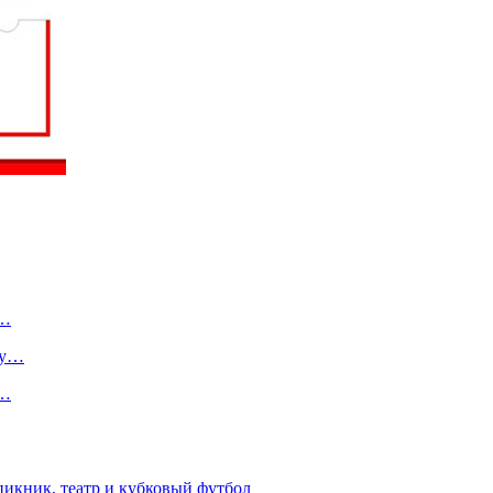
о…
ту…
в…
пикник, театр и кубковый футбол