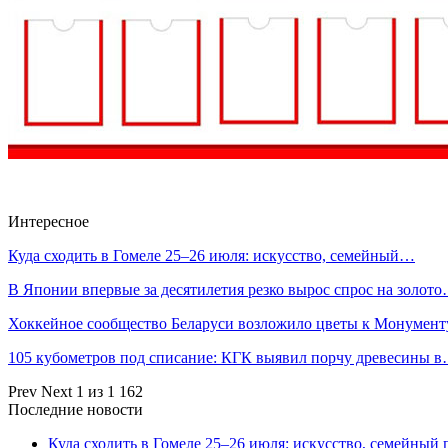
Интересное
Куда сходить в Гомеле 25–26 июля: искусство, семейный…
В Японии впервые за десятилетия резко вырос спрос на золот
Хоккейное сообщество Беларуси возложило цветы к Монумен
105 кубометров под списание: КГК выявил порчу древесины 
Prev
Next
1 из 1 162
Последние новости
Куда сходить в Гомеле 25–26 июля: искусство, семейный 