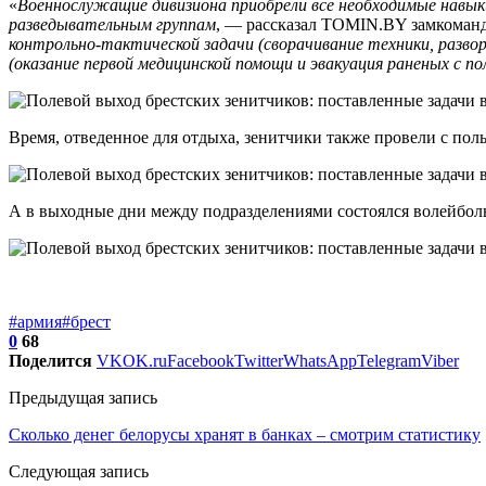
«
Военнослужащие дивизиона приобрели все необходимые навык
разведывательным группам
, — рассказал TOMIN.BY замкоман
контрольно-тактической задачи (сворачивание техники, развор
(оказание первой медицинской помощи и эвакуация раненых с по
Время, отведенное для отдыха, зенитчики также провели с пол
А в выходные дни между подразделениями состоялся волейбол
#армия
#брест
0
68
Поделится
VK
OK.ru
Facebook
Twitter
WhatsApp
Telegram
Viber
Предыдущая запись
Сколько денег белорусы хранят в банках – смотрим статистику
Следующая запись