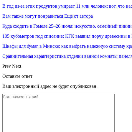
В год из-за этих продуктов умирает 11 млн человек: вот, что на
Вам также могут понравиться
Еще от автора
Куда сходить в Гомеле 25–26 июля: искусство, семейный пикни
105 кубометров под списание: КГК выявил порчу древесины в 
Шкафы для бумаг в Минске: как выбрать надежную систему хр
Сравнительная характеристика отделки ванной комнаты пане
Prev
Next
Оставьте ответ
Ваш электронный адрес не будет опубликован.