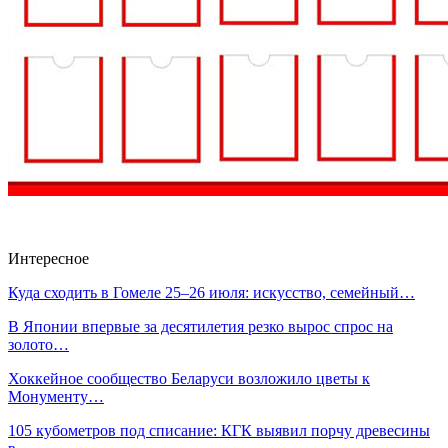
Интересное
Куда сходить в Гомеле 25–26 июля: искусство, семейный…
В Японии впервые за десятилетия резко вырос спрос на
золото…
Хоккейное сообщество Беларуси возложило цветы к
Монументу…
105 кубометров под списание: КГК выявил порчу древесины