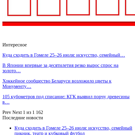
Интересное
Куда сходить в Гомеле 25–26 июля: искусство, семейный…
В Японии впервые за десятилетия резко вырос спрос на
золото…
Хоккейное сообщество Беларуси возложило цветы к
Монументу…
105 кубометров под списание: КГК выявил порчу древесины
в…
Prev
Next
1 из 1 162
Последние новости
Куда сходить в Гомеле 25–26 июля: искусство, семейный
пикник, театр и кубковый футбол