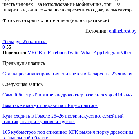
шесть человек – за использование мобильника, три – за
шпаргалки, одного – за несвоевременную сдачу калькулятора.
Фото: из открытых источников (иллюстративное)
Источник:
onlinebrest.by
#беларусь
#цэ
#школа
0
55
Поделится
VK
OK.ru
Facebook
Twitter
WhatsApp
Telegram
Viber
Предыдущая запись
Ставка рефинансирования снижается в Беларуси с 23 января
Следующая запись
Самый быстрый в мире квадрокоптер разогнался до 414 км/ч
Вам также могут понравиться
Еще от автора
Куда сходить в Гомеле 25–26 июля: искусство, семейный
пикник, театр и кубковый футбол
105 кубометров под списание: КГК выявил порчу древесины
в Гомельской области