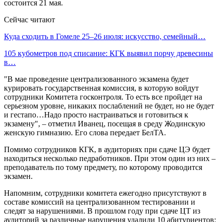
состоится 21 мая.
Сейчас читают
Куда сходить в Гомеле 25–26 июля: искусство, семейный…
105 кубометров под списание: КГК выявил порчу древесины
в…
"В мае проведение централизованного экзамена будет
курировать государственная комиссия, в которую войдут
сотрудники Комитета госконтроля. То есть все пройдет на
серьезном уровне, никаких послаблений не будет, но не будет
и гестапо…Надо просто настраиваться и готовиться к
экзамену", – отметил Иванец, посещая в среду Жодинскую
женскую гимназию. Его слова передает БелТА.
Помимо сотрудников КГК, в аудиториях при сдаче ЦЭ будет
находиться несколько педработников. При этом один из них –
преподаватель по тому предмету, по которому проводится
экзамен.
Напомним, сотрудники комитета ежегодно присутствуют в
составе комиссий на централизованном тестировании и
следят за нарушениями. В прошлом году при сдаче ЦТ из
аудиторий за различные нарушения удалили 10 абитуриентов: