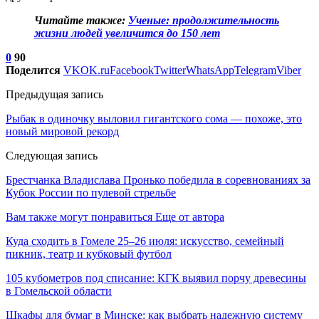
Читайте также:
Ученые: продолжительность
жизни людей увеличится до 150 лет
0
90
Поделится
VK
OK.ru
Facebook
Twitter
WhatsApp
Telegram
Viber
Предыдущая запись
Рыбак в одиночку выловил гигантского сома — похоже, это
новый мировой рекорд
Следующая запись
Брестчанка Владислава Пронько победила в соревнованиях за
Кубок России по пулевой стрельбе
Вам также могут понравиться
Еще от автора
Куда сходить в Гомеле 25–26 июля: искусство, семейный
пикник, театр и кубковый футбол
105 кубометров под списание: КГК выявил порчу древесины
в Гомельской области
Шкафы для бумаг в Минске: как выбрать надежную систему