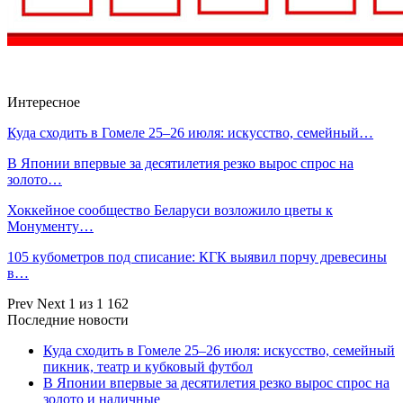
Интересное
Куда сходить в Гомеле 25–26 июля: искусство, семейный…
В Японии впервые за десятилетия резко вырос спрос на
золото…
Хоккейное сообщество Беларуси возложило цветы к
Монументу…
105 кубометров под списание: КГК выявил порчу древесины
в…
Prev
Next
1 из 1 162
Последние новости
Куда сходить в Гомеле 25–26 июля: искусство, семейный
пикник, театр и кубковый футбол
В Японии впервые за десятилетия резко вырос спрос на
золото и наличные