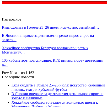
Интересное
Куда сходить в Гомеле 25–26 июля: искусство, семейный…
В Японии впервые за десятилетия резко вырос спрос на
золото…
Хоккейное сообщество Беларуси возложило цветы к
Монументу…
105 кубометров под списание: КГК выявил порчу древесины
в…
Prev
Next
1 из 1 162
Последние новости
Куда сходить в Гомеле 25–26 июля: искусство, семейный
пикник, театр и кубковый футбол
В Японии впервые за десятилетия резко вырос спрос на
золото и наличные
Хоккейное сообщество Беларуси возложило цветы к
Монументу Победы в Минске