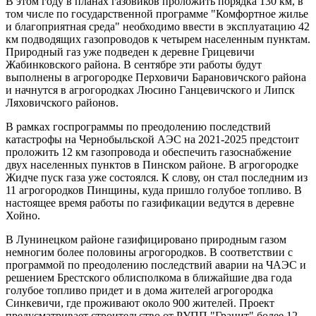
В этом году в планах газовиков проложить порядка 130 км, в
том числе по государственной программе "Комфортное жилье
и благоприятная среда" необходимо ввести в эксплуатацию 42
км подводящих газопроводов к четырем населенным пунктам.
Природный газ уже подведен к деревне Грицевичи
Жабинковского района. В сентябре эти работы будут
выполнены в агрогородке Перховичи Барановичского района
и начнутся в агрогородках Люсино Ганцевичского и Липск
Ляховичского районов.
В рамках госпрограммы по преодолению последствий
катастрофы на Чернобыльской АЭС на 2021-2025 предстоит
проложить 12 км газопровода и обеспечить газоснабжение
двух населенных пунктов в Пинском районе. В агрогородке
Жидче пуск газа уже состоялся. К слову, он стал последним из
11 агрогородков Пинщины, куда пришло голубое топливо. В
настоящее время работы по газификации ведутся в деревне
Хойно.
В Лунинецком районе газифицировано природным газом
немногим более половины агрогородков. В соответствии с
программой по преодолению последствий аварии на ЧАЭС и
решением Брестского облисполкома в ближайшие два года
голубое топливо придет и в дома жителей агрогородка
Синкевичи, где проживают около 900 жителей. Проект
предусматривает строительство от РУПП "Гранит" более 12