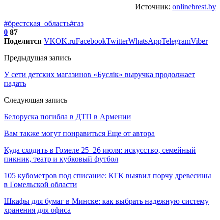
Источник:
onlinebrest.by
#брестская_область
#газ
0
87
Поделится
VK
OK.ru
Facebook
Twitter
WhatsApp
Telegram
Viber
Предыдущая запись
У сети детских магазинов «Буслiк» выручка продолжает
падать
Следующая запись
Белоруска погибла в ДТП в Армении
Вам также могут понравиться
Еще от автора
Куда сходить в Гомеле 25–26 июля: искусство, семейный
пикник, театр и кубковый футбол
105 кубометров под списание: КГК выявил порчу древесины
в Гомельской области
Шкафы для бумаг в Минске: как выбрать надежную систему
хранения для офиса