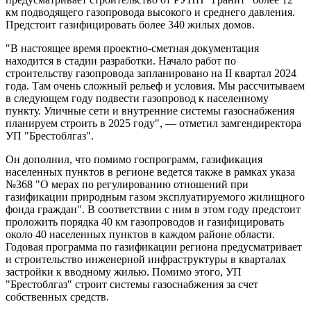
км подводящего газопровода высокого и среднего давления.
Предстоит газифицировать более 340 жилых домов.
"В настоящее время проектно-сметная документация
находится в стадии разработки. Начало работ по
строительству газопровода запланировано на II квартал 2024
года. Там очень сложный рельеф и условия. Мы рассчитываем
в следующем году подвести газопровод к населенному
пункту. Уличные сети и внутренние системы газоснабжения
планируем строить в 2025 году", — отметил замгендиректора
УП "Брестоблгаз".
Он дополнил, что помимо госпрограмм, газификация
населенных пунктов в регионе ведется также в рамках указа
№368 "О мерах по регулированию отношений при
газификации природным газом эксплуатируемого жилищного
фонда граждан". В соответствии с ним в этом году предстоит
проложить порядка 40 км газопроводов и газифицировать
около 40 населенных пунктов в каждом районе области.
Годовая программа по газификации региона предусматривает
и строительство инженерной инфраструктуры в кварталах
застройки к вводному жилью. Помимо этого, УП
"Брестоблгаз" строит системы газоснабжения за счет
собственных средств.