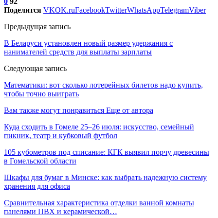
0
92
Поделится
VK
OK.ru
Facebook
Twitter
WhatsApp
Telegram
Viber
Предыдущая запись
В Беларуси установлен новый размер удержания с
нанимателей средств для выплаты зарплаты
Следующая запись
Математики: вот сколько лотерейных билетов надо купить,
чтобы точно выиграть
Вам также могут понравиться
Еще от автора
Куда сходить в Гомеле 25–26 июля: искусство, семейный
пикник, театр и кубковый футбол
105 кубометров под списание: КГК выявил порчу древесины
в Гомельской области
Шкафы для бумаг в Минске: как выбрать надежную систему
хранения для офиса
Сравнительная характеристика отделки ванной комнаты
панелями ПВХ и керамической…