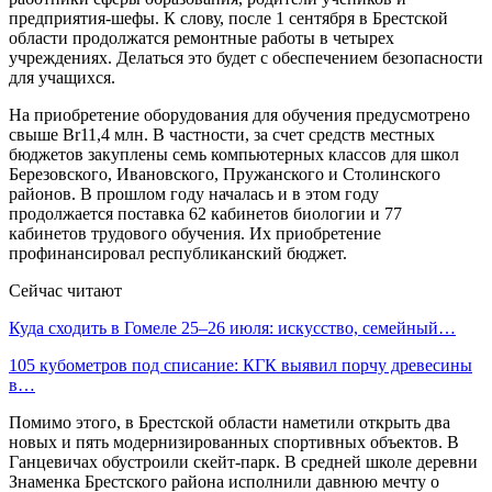
предприятия-шефы. К слову, после 1 сентября в Брестской
области продолжатся ремонтные работы в четырех
учреждениях. Делаться это будет с обеспечением безопасности
для учащихся.
На приобретение оборудования для обучения предусмотрено
свыше Br11,4 млн. В частности, за счет средств местных
бюджетов закуплены семь компьютерных классов для школ
Березовского, Ивановского, Пружанского и Столинского
районов. В прошлом году началась и в этом году
продолжается поставка 62 кабинетов биологии и 77
кабинетов трудового обучения. Их приобретение
профинансировал республиканский бюджет.
Сейчас читают
Куда сходить в Гомеле 25–26 июля: искусство, семейный…
105 кубометров под списание: КГК выявил порчу древесины
в…
Помимо этого, в Брестской области наметили открыть два
новых и пять модернизированных спортивных объектов. В
Ганцевичах обустроили скейт-парк. В средней школе деревни
Знаменка Брестского района исполнили давнюю мечту о