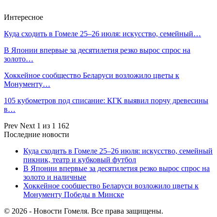
Интересное
Куда сходить в Гомеле 25–26 июля: искусство, семейный…
В Японии впервые за десятилетия резко вырос спрос на
золото…
Хоккейное сообщество Беларуси возложило цветы к
Монументу…
105 кубометров под списание: КГК выявил порчу древесины
в…
Prev
Next
1 из 1 162
Последние новости
Куда сходить в Гомеле 25–26 июля: искусство, семейный
пикник, театр и кубковый футбол
В Японии впервые за десятилетия резко вырос спрос на
золото и наличные
Хоккейное сообщество Беларуси возложило цветы к
Монументу Победы в Минске
© 2026 - Новости Гомеля. Все права защищены.