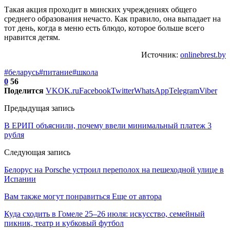
Такая акция проходит в минских учреждениях общего
среднего образования нечасто. Как правило, она выпадает на
тот день, когда в меню есть блюдо, которое больше всего
нравится детям.
Источник:
onlinebrest.by
#беларусь
#питание
#школа
0
56
Поделится
VK
OK.ru
Facebook
Twitter
WhatsApp
Telegram
Viber
Предыдущая запись
В ЕРИП объяснили, почему ввели минимальный платеж 3
рубля
Следующая запись
Белорус на Porsche устроил переполох на пешеходной улице в
Испании
Вам также могут понравиться
Еще от автора
Куда сходить в Гомеле 25–26 июля: искусство, семейный
пикник, театр и кубковый футбол