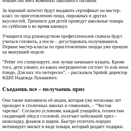
новшество ввел Комбинат школьного питания.
За хороший аппетит будут выдавать сертификат на мастер-
класс по приготовлению пицц, пирожных и других
вкусностей. Тренинги для детей проведут школьные повара
по субботам и во время каникул.
Учащиеся под руководством профессионалов сначала будут
учиться готовить, а после – дегустировать получившееся.
Первые мастер-классы по приготовлению пиццы уже прошли
на минувшей неделе.
"Ребят это стимулирует, они лучше начинают кушать. Кроме
того, дети узнают, из каких ингредиентов состоит то или иное
блюдо. Для них это интересно", – рассказала Sputnik директор
КШП Надежда Лукашевич.
Съедаешь все – получаешь приз
Она также напомнила об акции, которая уже несколько лет
проходит в столичных школах и гимназиях, – "Чистая
тарелка". Согласно условиям, каждый учащийся, полностью
съедающий обед в столовой, получает небольшой приз –
шоколадку, флажок и шарик. Быстро уплетать порции
мотивирует маскот в виде повара, который раздает подарки.