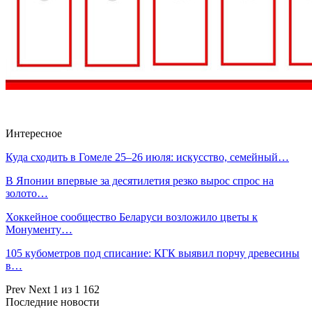
Интересное
Куда сходить в Гомеле 25–26 июля: искусство, семейный…
В Японии впервые за десятилетия резко вырос спрос на
золото…
Хоккейное сообщество Беларуси возложило цветы к
Монументу…
105 кубометров под списание: КГК выявил порчу древесины
в…
Prev
Next
1 из 1 162
Последние новости