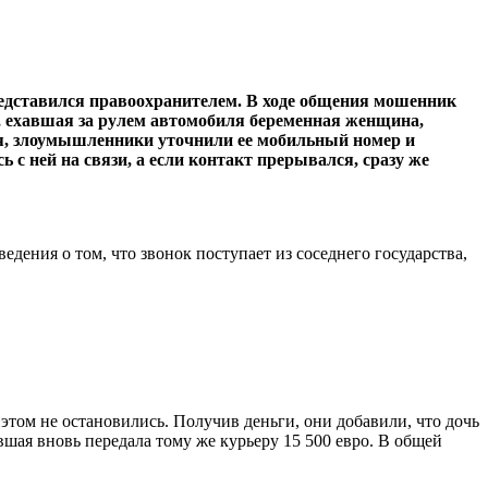
редставился правоохранителем. В ходе общения мошенник
ы, ехавшая за рулем автомобиля беременная женщина,
ься, злоумышленники уточнили ее мобильный номер и
 с ней на связи, а если контакт прерывался, сразу же
дения о том, что звонок поступает из соседнего государства,
том не остановились. Получив деньги, они добавили, что дочь
шая вновь передала тому же курьеру 15 500 евро. В общей