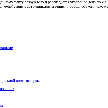
нному факту возбуждено и расследуется уголовное дело по ч.4 
взаимодействии с сотрудниками милиции проводится комплекс 
 машине
 моральной компенсации.…
оизошло?
же