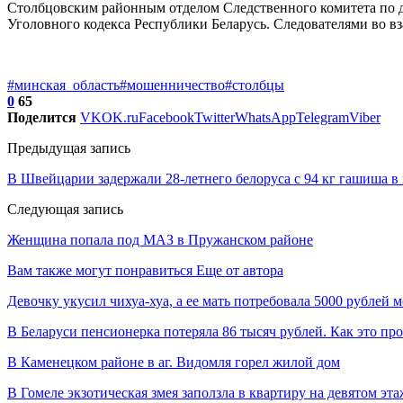
Столбцовским районным отделом Следственного комитета по да
Уголовного кодекса Республики Беларусь. Следователями во 
#минская_область
#мошенничество
#столбцы
0
65
Поделится
VK
OK.ru
Facebook
Twitter
WhatsApp
Telegram
Viber
Предыдущая запись
В Швейцарии задержали 28-летнего белоруса с 94 кг гашиша в
Следующая запись
Женщина попала под МАЗ в Пружанском районе
Вам также могут понравиться
Еще от автора
Девочку укусил чихуа-хуа, а ее мать потребовала 5000 рублей
В Беларуси пенсионерка потеряла 86 тысяч рублей. Как это пр
В Каменецком районе в аг. Видомля горел жилой дом
В Гомеле экзотическая змея заползла в квартиру на девятом эта