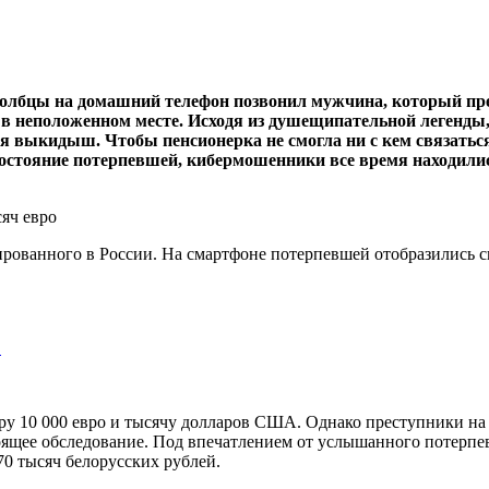
 Столбцы на домашний телефон позвонил мужчина, который п
гу в неположенном месте. Исходя из душещипательной легенд
чился выкидыш. Чтобы пенсионерка не смогла ни с кем связат
состояние потерпевшей, кибермошенники все время находились
ированного в России. На смартфоне потерпевшей отобразились све
…
 10 000 евро и тысячу долларов США. Однако преступники на э
оящее обследование. Под впечатлением от услышанного потерпев
0 тысяч белорусских рублей.