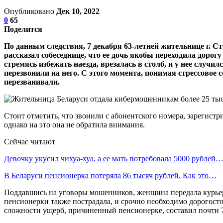
Опубликовано
Дек 10, 2022
0
65
Поделится
По данным следствия, 7 декабря 63-летней жительнице г.
рассказал собеседнице, что ее дочь якобы переходила доро
стремясь избежать наезда, врезалась в столб, и у нее слу
перезвонили на него. С этого момента, понимая стрессовое 
перезванивали.
Стоит отметить, что звонили с абонентского номера, зарегистр
однако на это она не обратила внимания.
Сейчас читают
Девочку укусил чихуа-хуа, а ее мать потребовала 5000 рублей
В Беларуси пенсионерка потеряла 86 тысяч рублей. Как это…
Поддавшись на уговоры мошенников, женщина передала курьеру
пенсионерки также пострадала, и срочно необходимо дорогост
сложности ущерб, причиненный пенсионерке, составил почти 7