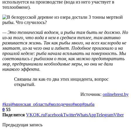
используется на производстве (вода из него участвует в
теплообмене).
— Это технический водоем, и рыбы там быть не должно. Но
из-за того, что вода в нем в среднем теплее, там активно
развивается жизнь. Так как рыбы много, на всех кислорода не
хватает, из-за чего она и гибнет. Подобное произошло и на
прошлой неделе: рыба начала всплывать на поверхность. Мы
советовались с рыбхозом о том, как можно предотвратить
мор, предпринимали необходимые меры, но они не дали
никакого эффекта.
Связаны ли как-то два этих инцидента, вопрос
открытый.
Источник:
onlinebrest.by
#kraj
#минская_область
#молодечно
#мор
#рыба
0
55
Поделится
VK
OK.ru
Facebook
Twitter
WhatsApp
Telegram
Viber
Предыдущая запись