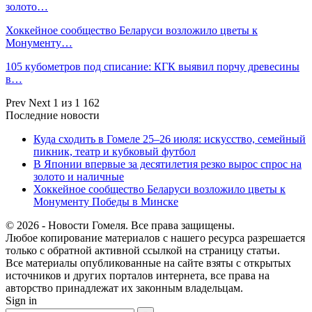
золото…
Хоккейное сообщество Беларуси возложило цветы к
Монументу…
105 кубометров под списание: КГК выявил порчу древесины
в…
Prev
Next
1 из 1 162
Последние новости
Куда сходить в Гомеле 25–26 июля: искусство, семейный
пикник, театр и кубковый футбол
В Японии впервые за десятилетия резко вырос спрос на
золото и наличные
Хоккейное сообщество Беларуси возложило цветы к
Монументу Победы в Минске
© 2026 - Новости Гомеля. Все права защищены.
Любое копирование материалов с нашего ресурса разрешается
только с обратной активной ссылкой на страницу статьи.
Все материалы опубликованные на сайте взяты с открытых
источников и других порталов интернета, все права на
авторство принадлежат их законным владельцам.
Sign in