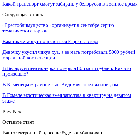
Какой транспорт смогут забирать у белорусов в военное время
Следующая запись
«Брестоблимущество» организует в сентябре серию
тематических торгов
Вам также могут понравиться
Еще от автора
Девочку укусил чихуа-хуа, а ее мать потребовала 5000 рублей
моральной компенсации.…
В Беларуси пенсионерка потеряла 86 тысяч рублей. Как это
произошло?
В Каменецком районе в аг. Видомля горел жилой дом
В Гомеле экзотическая змея заползла в квартиру на девятом
этаже
Prev
Next
Оставьте ответ
Ваш электронный адрес не будет опубликован.