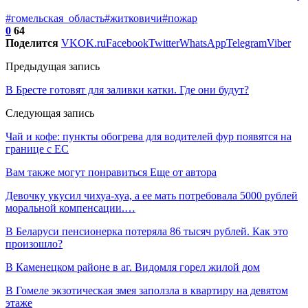
#гомельская_область
#житковичи
#пожар
0
64
Поделится
VK
OK.ru
Facebook
Twitter
WhatsApp
Telegram
Viber
Предыдущая запись
В Бресте готовят для заливки катки. Где они будут?
Следующая запись
Чай и кофе: пункты обогрева для водителей фур появятся на
границе с ЕС
Вам также могут понравиться
Еще от автора
Девочку укусил чихуа-хуа, а ее мать потребовала 5000 рублей
моральной компенсации.…
В Беларуси пенсионерка потеряла 86 тысяч рублей. Как это
произошло?
В Каменецком районе в аг. Видомля горел жилой дом
В Гомеле экзотическая змея заползла в квартиру на девятом
этаже