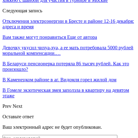
хоккею с шайбой для участия в турнире в Москве
Следующая запись
Отключения электроэнергии в Бресте и районе 12-16 декабря:
адреса и время
Вам также могут понравиться
Еще от автора
Девочку укусил чихуа-хуа, а ее мать потребовала 5000 рублей
моральной компенсации.…
В Беларуси пенсионерка потеряла 86 тысяч рублей. Как это
произошло?
В Каменецком районе в аг. Видомля горел жилой дом
В Гомеле экзотическая змея заползла в квартиру на девятом
этаже
Prev
Next
Оставьте ответ
Ваш электронный адрес не будет опубликован.