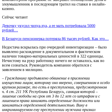
злоумышленник в последующем тратил на ставки в онлайн-
казино.
Сейчас читают
Девочку укусил чихуа-хуа, а ее мать потребовала 5000
рублей…
В Беларуси пенсионерка потеряла 86 тысяч рублей. Как это…
Недостача вскрылась при очередной инвентаризации – было
выявлено расхождение в документальном и фактическом
наличии товарно-материальных ценностей в 322 единицы.
Нечистому на руку работнику ничего не оставалось, как во
всем сознаться. Руководитель компании обратился с
заявлением в милицию.
– Гражданину предъявлено обвинение в присвоении
имущества лицом, которому оно вверено, совершенном в особо
крупном размере, то есть в преступлении, предусмотренном
ч. 4 ст. 211 УК Республики Беларусь, санкция которой –
лишение свободы на срок от 3 до 12 лет со штрафом и с
лишением права занимать определенные должности или
заниматься определенной деятельностью. Вину в
инкриминируемом ему преступлении мужчина признал