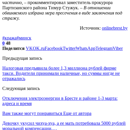
частично,
– прокомментировал заместитель прокурора
Партизанского района Тимур Стужук. –
В отношении
обвиняемого избрана мера пресечения в виде заключения под
стражу.
Источник:
onlinebrest.by
#кража
#минск
0
48
Поделится
VK
OK.ru
Facebook
Twitter
WhatsApp
Telegram
Viber
Предыдущая запись
Налоговая предъявила более 1,3 миллиона рублей фирме
такси. Водители принимали наличные, но суммы нигде не
отражались
Следующая запись
Отключения электроэнергии в Бресте и районе 1-3 марта:
адреса и время
Вам также могут понравиться
Еще от автора
Девочку укусил чихуа-хуа, а ее мать потребовала 5000 рублей
моральной компенсации.…