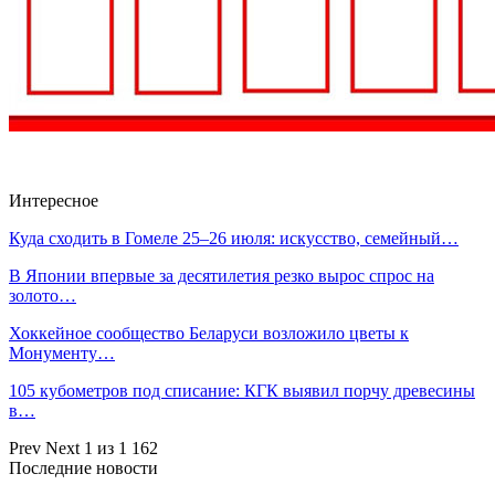
Интересное
Куда сходить в Гомеле 25–26 июля: искусство, семейный…
В Японии впервые за десятилетия резко вырос спрос на
золото…
Хоккейное сообщество Беларуси возложило цветы к
Монументу…
105 кубометров под списание: КГК выявил порчу древесины
в…
Prev
Next
1 из 1 162
Последние новости