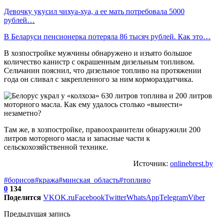
Девочку укусил чихуа-хуа, а ее мать потребовала 5000
рублей…
В Беларуси пенсионерка потеряла 86 тысяч рублей. Как это…
В хозпостройке мужчины обнаружено и изъято большое
количество канистр с окрашенным дизельным топливом.
Сельчанин пояснил, что дизельное топливо на протяжении
года он сливал с закрепленного за ним кормораздатчика.
Там же, в хозпостройке, правоохранители обнаружили 200
литров моторного масла и запасные части к
сельскохозяйственной технике.
Источник:
onlinebrest.by
#борисов
#кража
#минская_область
#топливо
0
134
Поделится
VK
OK.ru
Facebook
Twitter
WhatsApp
Telegram
Viber
Предыдущая запись