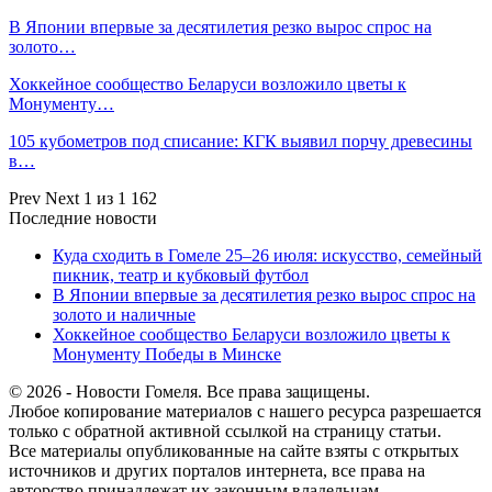
В Японии впервые за десятилетия резко вырос спрос на
золото…
Хоккейное сообщество Беларуси возложило цветы к
Монументу…
105 кубометров под списание: КГК выявил порчу древесины
в…
Prev
Next
1 из 1 162
Последние новости
Куда сходить в Гомеле 25–26 июля: искусство, семейный
пикник, театр и кубковый футбол
В Японии впервые за десятилетия резко вырос спрос на
золото и наличные
Хоккейное сообщество Беларуси возложило цветы к
Монументу Победы в Минске
© 2026 - Новости Гомеля. Все права защищены.
Любое копирование материалов с нашего ресурса разрешается
только с обратной активной ссылкой на страницу статьи.
Все материалы опубликованные на сайте взяты с открытых
источников и других порталов интернета, все права на
авторство принадлежат их законным владельцам.