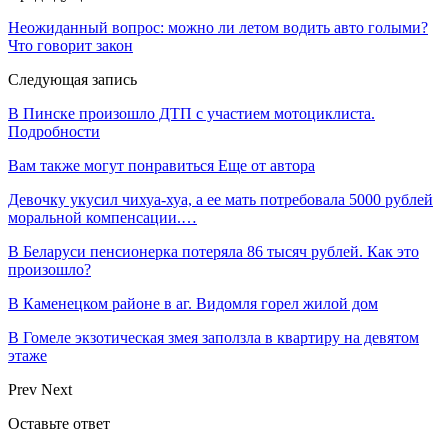
Неожиданный вопрос: можно ли летом водить авто голыми?
Что говорит закон
Следующая запись
В Пинске произошло ДТП с участием мотоциклиста.
Подробности
Вам также могут понравиться
Еще от автора
Девочку укусил чихуа-хуа, а ее мать потребовала 5000 рублей
моральной компенсации.…
В Беларуси пенсионерка потеряла 86 тысяч рублей. Как это
произошло?
В Каменецком районе в аг. Видомля горел жилой дом
В Гомеле экзотическая змея заползла в квартиру на девятом
этаже
Prev
Next
Оставьте ответ