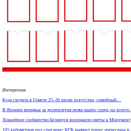
Интересное
Куда сходить в Гомеле 25–26 июля: искусство, семейный…
В Японии впервые за десятилетия резко вырос спрос на золот
Хоккейное сообщество Беларуси возложило цветы к Монумен
105 кубометров под списание: КГК выявил порчу древесины 