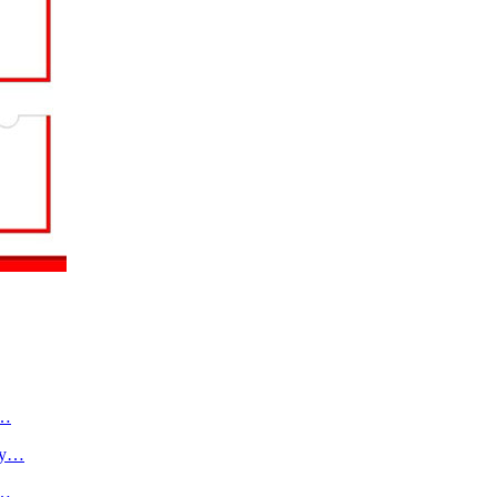
о…
ту…
в…