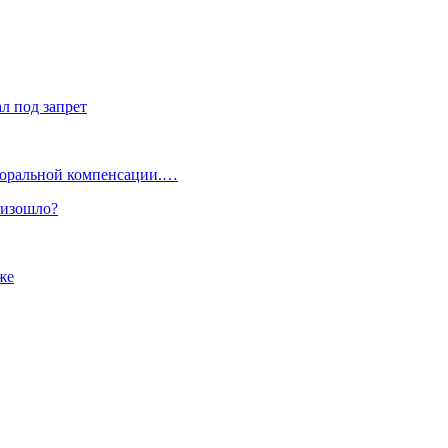
л под запрет
 моральной компенсации.…
оизошло?
же