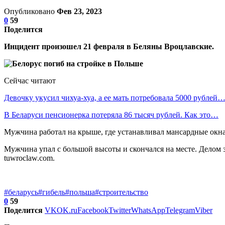
Опубликовано
Фев 23, 2023
0
59
Поделится
Инцидент произошел 21 февраля в Беляны Вроцлавские.
Сейчас читают
Девочку укусил чихуа-хуа, а ее мать потребовала 5000 рублей
В Беларуси пенсионерка потеряла 86 тысяч рублей. Как это…
Мужчина работал на крыше, где устанавливал мансардные окна. 
Мужчина упал с большой высоты и скончался на месте. Делом 
tuwroclaw.com.
#беларусь
#гибель
#польша
#строительство
0
59
Поделится
VK
OK.ru
Facebook
Twitter
WhatsApp
Telegram
Viber