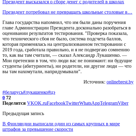
Президент высказался о сборе денег с родителей в школах
Президент потребовал не превращать школьные столовые в…
Глава государства напомнил, что им были даны поручения
главе Администрации Президента досконально разобраться в
оценивании результатов тестирования. "Проверка показала,
что технического сбоя не было, система подсчета баллов,
которая применялась на централизованном тестировании с
2019 года, сработала правильно, и я не подвергаю сомнению
то, как вы там считали, — сказал Александр Лукашенко. —
Мои претензии в том, что люди вас не понимают: ни будущие
студенты (абитуриенты), ни родители, ни другие люди — что
вы там нахомутали, напридумывали".
Источник:
onlinebrest.by
#беларусь
#лукашенко
#цэ
0
72
Поделится
VK
OK.ru
Facebook
Twitter
WhatsApp
Telegram
Viber
Предыдущая запись
В Финляндии выписали один из самых крупных в мире
штрафов за превышение скорости