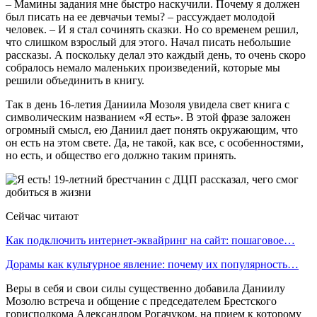
– Мамины задания мне быстро наскучили. Почему я должен
был писать на ее девчачьи темы? – рассуждает молодой
человек. – И я стал сочинять сказки. Но со временем решил,
что слишком взрослый для этого. Начал писать небольшие
рассказы. А поскольку делал это каждый день, то очень скоро
собралось немало маленьких произведений, которые мы
решили объединить в книгу.
Так в день 16-летия Даниила Мозоля увидела свет книга с
символическим названием «Я есть». В этой фразе заложен
огромный смысл, ею Даниил дает понять окружающим, что
он есть на этом свете. Да, не такой, как все, с особенностями,
но есть, и общество его должно таким принять.
Сейчас читают
Как подключить интернет-эквайринг на сайт: пошаговое…
Дорамы как культурное явление: почему их популярность…
Веры в себя и свои силы существенно добавила Даниилу
Мозолю встреча и общение с председателем Брестского
горисполкома Александром Рогачуком, на прием к которому