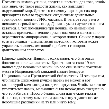
Потрачено немало усилий, средств и времени для того, чтобы
сын знал, что такое радости жизни, как выглядит
окружающий мир. Для этого и самому парню до сих пор
приходится немало трудиться: ежедневные длительные
тренировки, занятия ЛФК, массажи. В четыре года у него
появился первый велосипед, Данила сумел научиться на нем
кататься. С тех поменялись три велика, но неизменной
осталась привычка в теплое время года много колесить по
окрестностям микрорайона, в котором живет. Сейчас у парня
есть и трицикл – специальный мотоцикл, которым может
управлять человек, имеющий проблемы с опорно-
двигательным аппаратом.
Широко улыбаясь, Даниил рассказывает, что благодаря
болезни он стал…писателем. Брестчанин за свои 19 лет
написал две небольшие книги, но обе они заняли почетные
места в Национальной книжной палате Беларуси,
Национальной и Президентской библиотеках. И это при том,
что писать шариковой ручкой парень не может, а вот
клавиатурой компьютера владеет виртуозно. Чтобы за лето не
утратить тот навык, мальчишке было необходимо ежедневно
что-то набирать. Просто буквы, слова или чужие тексты –
банально, поэтому мама стала давать сыну задания писать
небольшие рассказики на ту или иную тему.