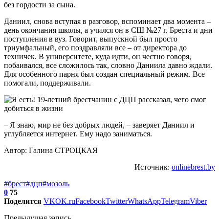
без гордости за сына.
Даниил, снова вступая в разговор, вспоминает два момента –
день окончания школы, а учился он в СШ №27 г. Бреста и дни
поступления в вуз. Говорит, выпускной был просто
триумфальный, его поздравляли все – от директора до
техничек. В университете, куда идти, он честно говоря,
побаивался, все сложилось так, словно Даниила давно ждали.
Для особенного парня был создан специальный режим. Все
помогали, поддерживали.
– Я знаю, мир не без добрых людей, – заверяет Даниил и
углубляется интернет. Ему надо заниматься.
Автор: Галина СТРОЦКАЯ
Источник:
onlinebrest.by
#брест
#дцп
#мозоль
0
75
Поделится
VK
OK.ru
Facebook
Twitter
WhatsApp
Telegram
Viber
Предыдущая запись