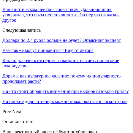
В логистическом центре сгорел тягач. Дальнобойщик
утверждал, что из-за неисправности. Экспертиза доказала
другое
Следующая запись
Доллара по 2,4 рубля больше не будет? Объясняет эксперт
Вам также могут понравиться
Еще от автора
Как подключить интернет-эквайринг на сайт: пошаговое
руководство
Дорамы как культурное явление: почему их популярность
продолжает расти?
На что стоит обращать внимание при выборе газового гриля?
На плохие дороги теперь можно пожаловаться в госконтроль
Prev
Next
Оставьте ответ
Ваш электронный адрес не будет опубликован.