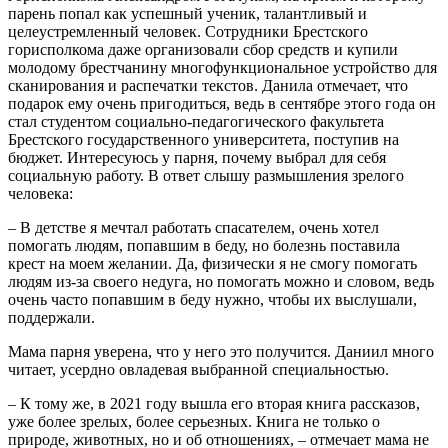
парень попал как успешный ученик, талантливый и
целеустремленный человек. Сотрудники Брестского
горисполкома даже организовали сбор средств и купили
молодому брестчанину многофункциональное устройство для
сканирования и распечатки текстов. Данила отмечает, что
подарок ему очень пригодиться, ведь в сентябре этого года он
стал студентом социально-педагогического факультета
Брестского государственного университета, поступив на
бюджет. Интересуюсь у парня, почему выбрал для себя
социальную работу. В ответ слышу размышления зрелого
человека:
– В детстве я мечтал работать спасателем, очень хотел
помогать людям, попавшим в беду, но болезнь поставила
крест на моем желании. Да, физически я не смогу помогать
людям из-за своего недуга, но помогать можно и словом, ведь
очень часто попавшим в беду нужно, чтобы их выслушали,
поддержали.
Мама парня уверена, что у него это получится. Даниил много
читает, усердно овладевая выбранной специальностью.
– К тому же, в 2021 году вышла его вторая книга рассказов,
уже более зрелых, более серьезных. Книга не только о
природе, животных, но и об отношениях, – отмечает мама не