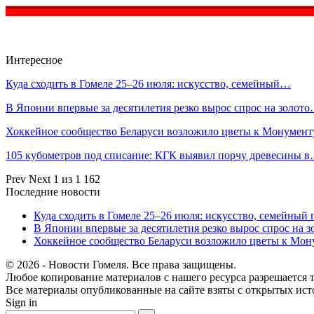
Интересное
Куда сходить в Гомеле 25–26 июля: искусство, семейный…
В Японии впервые за десятилетия резко вырос спрос на золот
Хоккейное сообщество Беларуси возложило цветы к Монумен
105 кубометров под списание: КГК выявил порчу древесины 
Prev
Next
1 из 1 162
Последние новости
Куда сходить в Гомеле 25–26 июля: искусство, семейный 
В Японии впервые за десятилетия резко вырос спрос на 
Хоккейное сообщество Беларуси возложило цветы к Мо
© 2026 - Новости Гомеля. Все права защищены.
Любое копирование материалов с нашего ресурса разрешается т
Все материалы опубликованные на сайте взяты с открытых исто
Sign in