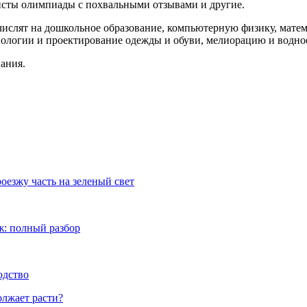
листы олимпиады с похвальными отзывами и другие.
ачислят на дошкольное образование, компьютерную физику, мате
ологии и проектирование одежды и обуви, мелиорацию и водное
ания.
езжу часть на зеленый свет
ж: полный разбор
одство
олжает расти?