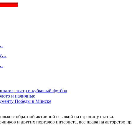
о…
ту…
в…
пикник, театр и кубковый футбол
золото и наличные
нументу Победы в Минске
олько с обратной активной ссылкой на страницу статьи.
чников и других порталов интернета, все права на авторство п