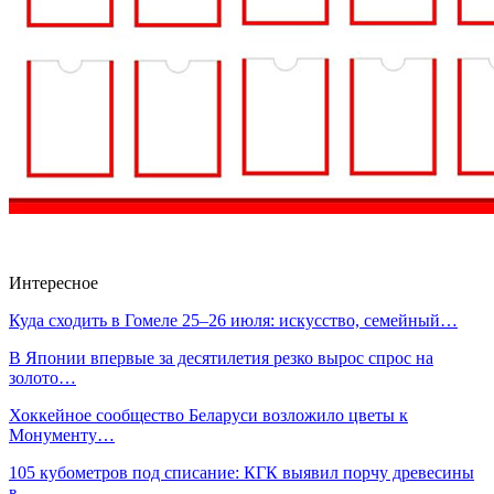
Интересное
Куда сходить в Гомеле 25–26 июля: искусство, семейный…
В Японии впервые за десятилетия резко вырос спрос на
золото…
Хоккейное сообщество Беларуси возложило цветы к
Монументу…
105 кубометров под списание: КГК выявил порчу древесины
в…