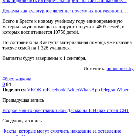
Как подключить интернет-эквайринг на сайт: пошаговое…
Дорамы как культурное явление: почему их популярность…
Всего в Бресте к новому учебному году единовременную
материальную помощь планируют получить 4805 семей, в
которых воспитывается 10756 детей.
По состоянию на 8 августа материальная помощь уже оказана
тысяче семей на 1 326 учащихся.
Выплаты будут завершены к 1 сентября.
Источник:
onlinebrest.by
#брест
#школа
0
84
Поделится
VK
OK.ru
Facebook
Twitter
WhatsApp
Telegram
Viber
Предыдущая запись
Второе золото брестчанки Зои Дасько на II Играх стран СНГ
Следующая запись
Факты, которые могут смягчить наказание за оставление