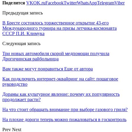
Поделится
VK
OK.ru
Facebook
Twitter
WhatsApp
Telegram
Viber
Предыдущая запись
В Бресте состоялось торжественное открытие 43-его
Международного турнира на призы летчика-космонавта
СССР П.И. Климука
Следующая запись
Три новых автомобиля скорой медпомощи получила
Дрогичинская райбольница
Вам также могут понравиться
Еще от автора
Как подключить интернет-эквайринг на сайт: пошаговое
руководство
Дорамы как культурное явление: почему их популярность
продолжает расти?
На что стоит обращать внимание при выборе газового гриля?
На плохие дороги теперь можно пожаловаться в госконтроль
Prev
Next