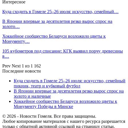
Интересное
Куда сходить в Гомеле 25–26 июля: искусство, семейный…
В Японии впервые за десятилетия резко вырос спрос на
золото…
Хоккейное сообщество Беларуси возложило цветы к
Монументу…
105 кубометров под списание: КГК выявил порчу древесины
в…
Prev
Next
1 из 1 162
Последние новости
Куда сходить в Гомеле 25–26 июля: искусство, семейный
пикник, театр и кубковый футбол
В Японии впервые за десятилетия резко вырос спрос на
золото и наличные
Хоккейное сообщество Беларуси возложило цветы к
Монументу Победы в Минске
© 2026 - Новости Гомеля. Все права защищены.
Любое копирование материалов с нашего ресурса разрешается
только с обратной активной ссылкой на страницу статьи.