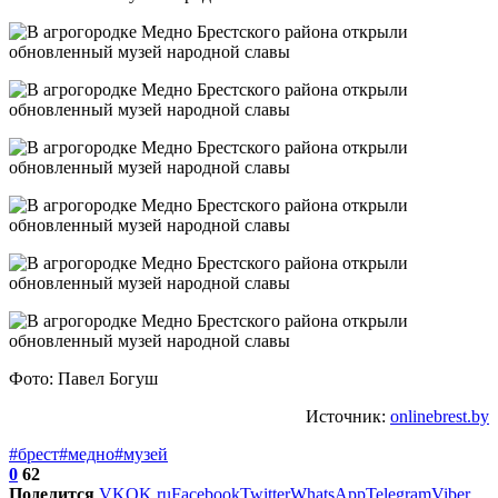
Фото: Павел Богуш
Источник:
onlinebrest.by
#брест
#медно
#музей
0
62
Поделится
VK
OK.ru
Facebook
Twitter
WhatsApp
Telegram
Viber