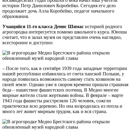
восьмидесятых годах прошлого века начал наш учитель
истории Петр Данилович Коробейко. Сегодня его дело
продолжает дочь Алла Коробейко, педагог начального
образования.
Учащийся 11-го класса Денис Шимас
историей родного
агрогородка интересуется помимо школьного курса. Юноша
считает, что в залах музея он представлен очень наглядно,
всесторонне и доступно:
– После того, как в сентябре 1939 года западные территории
нашей республики избавились от гнета панской Польши, у
народа появилась возможность самому стать хозяином на
своей земле. Однако уже в скором времени пришла страшная
беда – нашествие фашистских полчищ. В Медно многие
мирные жители стали жертвами войны. В феврале – марте
1943 года фашисты расстреляли 126 человек, сожгли
практически всю деревню. Но она возродилась из пепла и
много лет живет мирным трудом, как и вся страна.