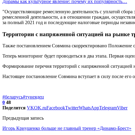
Дорамы как культурное явление: почему их популярность…
"Осуществляющие ремесленную деятельность с уплатой сбора з
ремесленной деятельности, а в отношении граждан, осуществля
за полный 2021 год и последующие налоговые периоды независ
Территории с напряженной ситуацией на рынке т
Также постановлением Совмина скорректировано Положение о п
Теперь мониторинг будет проводиться в два этапа. Первая оцен
Формирование перечня территорий с напряженной ситуацией на
Настоящее постановление Совмина вступает в силу после его о
#беларусь
#тунеядец
0
48
Поделится
VK
OK.ru
Facebook
Twitter
WhatsApp
Telegram
Viber
Предыдущая запись
Игорь Криушенко больше не главный тренер «Динамо-Брест»