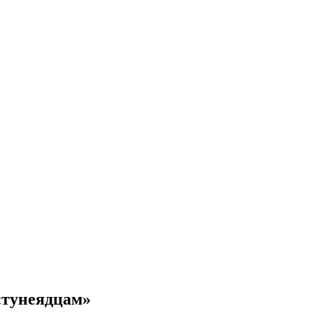
«тунеядцам»