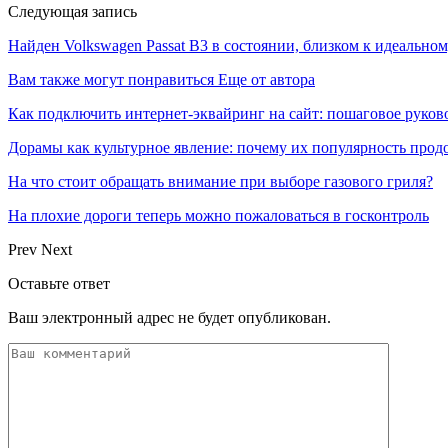
Следующая запись
Найден Volkswagen Passat B3 в состоянии, близком к идеальном
Вам также могут понравиться
Еще от автора
Как подключить интернет-эквайринг на сайт: пошаговое руков
Дорамы как культурное явление: почему их популярность прод
На что стоит обращать внимание при выборе газового гриля?
На плохие дороги теперь можно пожаловаться в госконтроль
Prev
Next
Оставьте ответ
Ваш электронный адрес не будет опубликован.