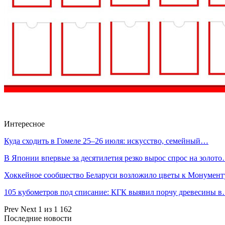
Интересное
Куда сходить в Гомеле 25–26 июля: искусство, семейный…
В Японии впервые за десятилетия резко вырос спрос на золот
Хоккейное сообщество Беларуси возложило цветы к Монумен
105 кубометров под списание: КГК выявил порчу древесины 
Prev
Next
1 из 1 162
Последние новости