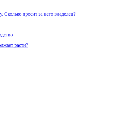
у. Сколько просит за него владелец?
одство
олжает расти?