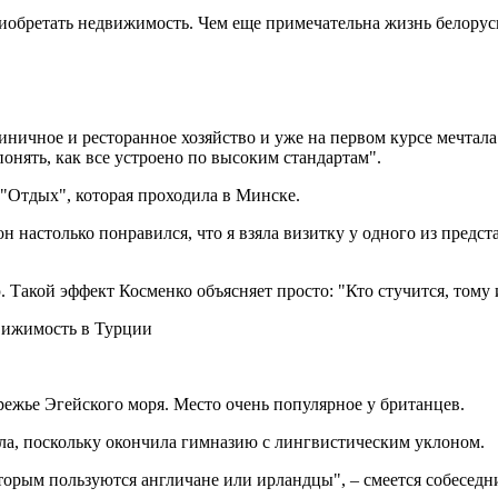
обретать недвижимость. Чем еще примечательна жизнь белоруск
ничное и ресторанное хозяйство и уже на первом курсе мечтала
онять, как все устроено по высоким стандартам".
 "Отдых", которая проходила в Минске.
 настолько понравился, что я взяла визитку у одного из предст
. Такой эффект Косменко объясняет просто: "Кто стучится, тому
ежье Эгейского моря. Место очень популярное у британцев.
ала, поскольку окончила гимназию с лингвистическим уклоном.
оторым пользуются англичане или ирландцы", – смеется собеседн