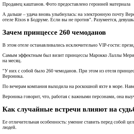
Продавец каштанов. Фото предоставлено героиней материала
А дальше – удача вновь улыбнулась: на электронную почту Ве
отеле Rixos в Бодруме. Если вы не против". Разумеется, девушк
Зачем принцессе 260 чемоданов
В этом отеле останавливались исключительно VIP-гости: прези
Самым эффектным был визит принцессы Марокко Лаллы Мерием. 
на месяц.
"У них с собой было 260 чемоданов. При этом из отеля принцес
Вероника.
По вечерам компания выходила на роскошной яхте в море. Наве
Вероника говорит, что, работая с важными персонами, она вы
Как случайные встречи влияют на судь
Ее отличительная особенность: умение ставить перед собой це
людей.