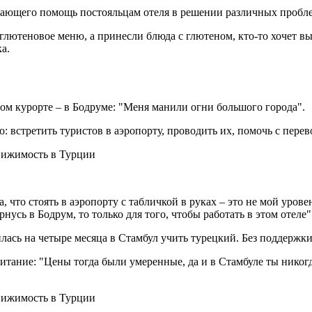
зывающего помощь постояльцам отеля в решении различных пробл
безглютеновое меню, а принесли блюда с глютеном, кто-то хочет в
а.
гом курорте – в Бодруме: "Меня манили огни большого города".
: встретить туристов в аэропорту, проводить их, помочь с пере
, что стоять в аэропорту с табличкой в руках – это не мой уро
нусь в Бодрум, то только для того, чтобы работать в этом отеле"
лась на четыре месяца в Стамбул учить турецкий. Без поддержки 
питание: "Цены тогда были умеренные, да и в Стамбуле ты никог