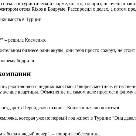
 сначала в туристической фирме, но это, говорит, не очень нрав
ектором отеля Rixos в Бодруме. Расспросил о делах, а потом п
?" – решила Косменко.
роительном бизнесе одни акулы, они тебя просто сожрут, не стоит
орошему бодрили.
 компании
нии, работающей с недвижимостью. Говорит, местные, естественн
у же две квартиры. Объяснение на самом деле простое: в фирму 
осударств Персидского залива. Коллеги начали коситься.
землячка, которая уже не первый год живет в Турции: "Она дава
ем я была каждый вечер", – говорит собеседница.