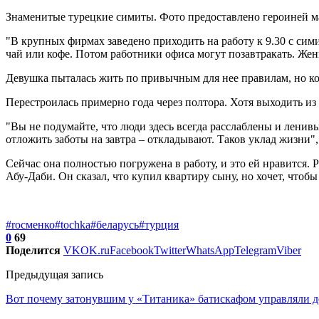
Знаменитые турецкие симиты. Фото предоставлено героиней м
"В крупных фирмах заведено приходить на работу к 9.30 с сим
чай или кофе. Потом работники офиса могут позавтракать. Женщ
Девушка пыталась жить по привычным для нее правилам, но кол
Перестроилась примерно года через полтора. Хотя выходить из 
"Вы не подумайте, что люди здесь всегда расслаблены и ленив
отложить заботы на завтра – откладывают. Таков уклад жизни",
Сейчас она полностью погружена в работу, и это ей нравится. 
Абу-Даби. Он сказал, что купил квартиру сыну, но хочет, чтобы
#rосменко
#tochka
#беларусь
#турция
0
69
Поделится
VK
OK.ru
Facebook
Twitter
WhatsApp
Telegram
Viber
Предыдущая запись
Вот почему затонувшим у «Титаника» батискафом управляли 