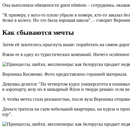
Она выполняла обязанности guest relations – сотрудника, ока
"К примеру, у кого-то плохо убрали в номере, кто-то заказал 
белке в колесе. Но это была хорошая школа", – говорит Вероник
Как сбываются мечты
Затем ей захотелось прыгнуть выше: поработать на самом доро
Взяли ее в одну из туристических компаний. Ничего особенного
Вероника Косменко. Фото предоставлено героиней материала
Девушка делится: "На четвертом курсе университета я понимала
в аэропорту, везу их в шикарный Rixos и твердо решаю: если вер
А чтобы мечта стала реальностью, после вуза Вероника отправи
Деньги тратила на съем небольшой квартирки, на курсы и про
еду".