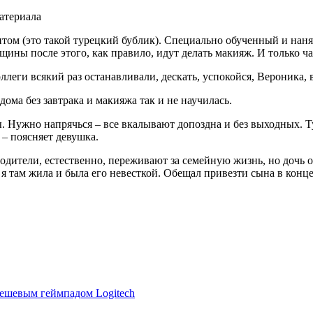
атериала
итом (это такой турецкий бублик). Специально обученный и нан
ины после этого, как правило, идут делать макияж. И только час
леги всякий раз останавливали, дескать, успокойся, Вероника, 
дома без завтрака и макияжа так и не научилась.
ы. Нужно напрячься – все вкалывают допоздна и без выходных. Т
 – поясняет девушка.
Родители, естественно, переживают за семейную жизнь, но дочь о
 я там жила и была его невесткой. Обещал привезти сына в конце
дешевым геймпадом Logitech