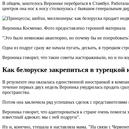
В общем, захотелось Веронике перебраться в Стамбул. Работала
центров она нос к носу столкнулась с бывшим генеральным дир
Вероника Косменко. Фото предоставлено героиней материала
"Это было немножко авантюрно, но почему бы не попробовать
Одна из подруг сразу же начала пугать, дескать, в турецком ст
Вероника говорит, что такие советы настораживали, но и по-х
Как белоруске закрепиться в турецкой
В результате она оказалась единственной иностранкой в компа
течение первых двух недель Вероника умудрилась продать сраз
пространства.
Потом она заключила ряд успешных сделок с представителями г
Вероника говорит, что адаптироваться к стране очень помогла 
известный адвокат, мы с ней подруги".
Ну и, конечно, утешала и наставляла мама. "На связи с Червен