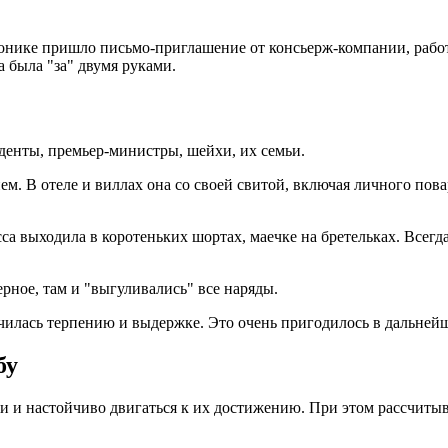
ронике пришло письмо-приглашение от консьерж-компании, рабо
а была "за" двумя руками.
денты, премьер-министры, шейхи, их семьи.
В отеле и виллах она со своей свитой, включая личного повар
са выходила в коротеньких шортах, маечке на бретельках. Всегд
рное, там и "выгуливались" все наряды.
училась терпению и выдержке. Это очень пригодилось в дальней
бу
ли и настойчиво двигаться к их достижению. При этом рассчиты