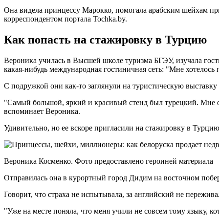
Она видела принцессу Марокко, помогала арабским шейхам при
корреспондентом портала Tochka.by.
Как попасть на стажировку в Турцию
Вероника училась в Высшей школе туризма БГЭУ, изучала гости
какая-нибудь международная гостиничная сеть: "Мне хотелось п
С подружкой они как-то заглянули на туристическую выставку
"Самый большой, яркий и красивый стенд был турецкий. Мне он
вспоминает Вероника.
Удивительно, но ее вскоре пригласили на стажировку в Турцию
Вероника Косменко. Фото предоставлено героиней материала
Отправилась она в курортный город Дидим на восточном побер
Говорит, что страха не испытывала, за английский не пережив
"Уже на месте поняла, что меня учили не совсем тому языку, к