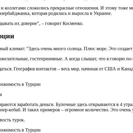
м и коллегами сложились прекрасные отношения. И этому тоже м
азербайджанка, которая родилась и выросла в Украине.
дывать их доверие", – говорит Косменко.
урции
й климат: "Здесь очень много солнца. Плюс море. Это создает 
рожелательные, гостеприимные. А когда слышат, что я говорю п
щаться. География контактов – весь мир, начиная от США и Кана
а
араются заработать деньги. Булочные здесь открываются в 4 ут
онер-кебаб. И таких примеров – огромное количество. Это очень 
вость турок.