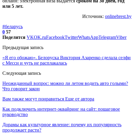
онлайн: электронная виза выдается
сроком на 30 дней, год
или 5 лет.
Источник:
onlinebrest.by
#беларусь
0
57
Поделится
VK
OK.ru
Facebook
Twitter
WhatsApp
Telegram
Viber
Предыдущая запись
«Я его обожаю». Белоруска Виктория Азаренко сделала селфи
с Месси и чуть не расплакалась
Следующая запись
Неожиданный вопрос: можно ли летом водить авто голыми?
Что говорит закон
Вам также могут понравиться
Еще от автора
Как подключить интернет-эквайринг на сайт: пошаговое
руководство
Дорамы как культурное явление: почему их популярность
продолжает расти?