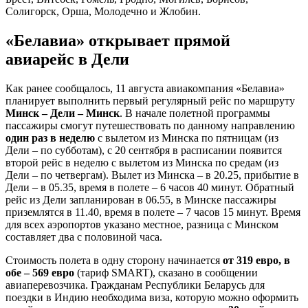
Солигорск, Орша, Молодечно и Жлобин.
«Белавиа» открывает прямой
авиарейс в Дели
Как ранее сообщалось, 11 августа авиакомпания «Белавиа»
планирует выполнить первый регулярный рейс по маршруту
Минск – Дели – Минск
. В начале полетной программы
пассажиры смогут путешествовать по данному направлению
один раз в неделю
с вылетом из Минска по пятницам (из
Дели – по субботам), с 20 сентября в расписании появится
второй рейс в неделю с вылетом из Минска по средам (из
Дели – по четвергам). Вылет из Минска – в 20.25, прибытие в
Дели – в 05.35, время в полете – 6 часов 40 минут. Обратный
рейс из Дели запланирован в 06.55, в Минске пассажиры
приземлятся в 11.40, время в полете – 7 часов 15 минут. Время
для всех аэропортов указано местное, разница с Минском
составляет два с половиной часа.
Стоимость полета в одну сторону начинается
от 319 евро, в
обе – 569 евро
(тариф SMART), сказано в сообщении
авиаперевозчика. Гражданам Республики Беларусь для
поездки в Индию необходима виза, которую можно оформить