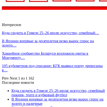
Интересное
Куда сходить в Гомеле 25–26 июля: искусство, семейный…
В Японии впервые за десятилетия резко вырос спрос на
золото…
Хоккейное сообщество Беларуси возложило цветы к
Монументу…
105 кубометров под списание: КГК выявил порчу древесины
в…
Prev
Next
1 из 1 162
Последние новости
Куда сходить в Гомеле 25–26 июля: искусство, семейный
пикник, театр и кубковый футбол
В Японии впервые за десятилетия резко вырос спрос на
золото и наличные