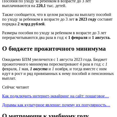
Пособия по уходу за ребенком в возрасте до 3 лет
выплачиваются на
220,1
тыс. детей.
Также сообщается, что в целом расходы на выплату пособий
по уходу за ребенком в возрасте до 3 лет
в 2023 году
составят
порядка
2 млрд рублей
.
Размеры пособия по уходу за ребенком в возрасте до 3 лет
перерасчитываются два раза в год:
с 1 февраля
и
1 августа.
О бюджете прожиточного минимума
Ожидаемо БПМ увеличится с 1 августа 2023 года. Бюджет
прожиточного минимума пересматривают 4 раза в год: с
1
февраля,
1
мая,
1 августа
и
1
ноября, и тогда вместе с ним
идут в рост и ряд привязанных к нему пособий и пенсионных
выплат.
Сейчас читают
Как подключить интернет-эквайринг на сайт: пошаговое…
Дорамы как культурное явление: почему их популярность…
О матпомощи к учебному году