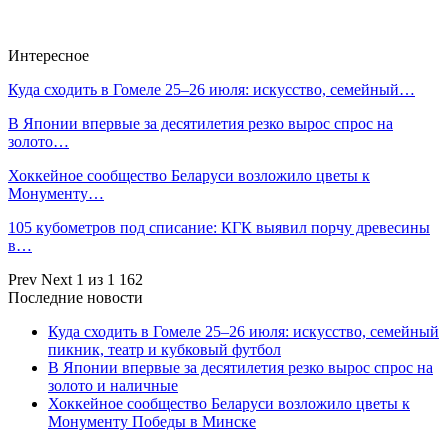
Интересное
Куда сходить в Гомеле 25–26 июля: искусство, семейный…
В Японии впервые за десятилетия резко вырос спрос на
золото…
Хоккейное сообщество Беларуси возложило цветы к
Монументу…
105 кубометров под списание: КГК выявил порчу древесины
в…
Prev
Next
1 из 1 162
Последние новости
Куда сходить в Гомеле 25–26 июля: искусство, семейный
пикник, театр и кубковый футбол
В Японии впервые за десятилетия резко вырос спрос на
золото и наличные
Хоккейное сообщество Беларуси возложило цветы к
Монументу Победы в Минске