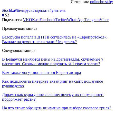
Источник:
onlinebrest.by
#tochka
#беларусь
#зарплата
#учитель
0
52
Поделится
VK
OK.ru
Facebook
Twitter
WhatsApp
Telegram
Viber
Предыдущая запись
Белоруска попала в ДТП и согласилась на «Европротокол».
Выплат на ремонт не хватало. Что делать?
Следующая запись
В Беларуси меняются цены на драгметаллы, скупаемые у
населения. Сколько можно получить за 1 грамм золота?
Вам также могут понравиться
Еще от автора
Как подключить интернет-эквайринг на сайт: пошаговое
руководство
Дорамы как культурное явление: почему их популярность
продолжает расти?
На что стоит обращать внимание при выборе газового гриля?