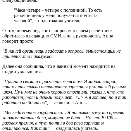
следующий день.
"Часа четыре – четыре с половиной. То есть,
рабочий день у меня получается почти 13-
часовой", – подытожила учитель.
О том, почему педагог с вопросом о своем расчетнике
обратилась в редакцию СМИ, а не к руководству, Анна
говорит просто:
"В нашей организации задавать вопросы вышестоящим не
принято: это наказуемо".
Далее она сообщила, что в данный момент находится на
стадии увольнения.
"Причина связана с расчетным листом. Я задала вопрос,
почему так сильно отличаются зарплаты у учителей разных
школ. Ну и мне не очень хорошо ответили: сказали, что кто
работает, тот и деньги получает. <..> А я готова, но и так
работаю по 36 часов", –
заключила Анна.
"Мы ведь единое государство… Я понимаю, кому-то премию
за олимпиадника дали, кому-то не дали… Но это Br100 –
разовая премия, а тут почти в два раза зарплаты
отличаются. Как так?" –
озадачилась учитель.