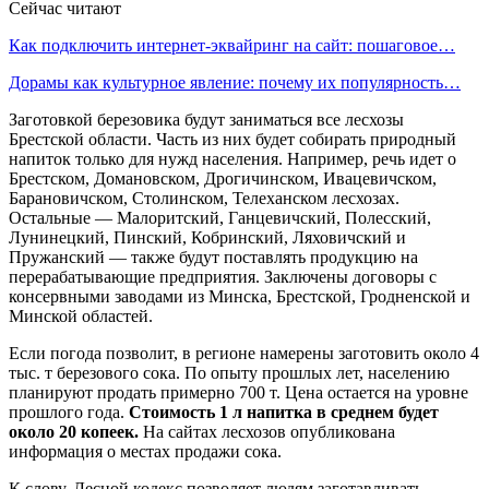
Сейчас читают
Как подключить интернет-эквайринг на сайт: пошаговое…
Дорамы как культурное явление: почему их популярность…
Заготовкой березовика будут заниматься все лесхозы
Брестской области. Часть из них будет собирать природный
напиток только для нужд населения. Например, речь идет о
Брестском, Домановском, Дрогичинском, Ивацевичском,
Барановичском, Столинском, Телеханском лесхозах.
Остальные — Малоритский, Ганцевичский, Полесский,
Лунинецкий, Пинский, Кобринский, Ляховичский и
Пружанский — также будут поставлять продукцию на
перерабатывающие предприятия. Заключены договоры с
консервными заводами из Минска, Брестской, Гродненской и
Минской областей.
Если погода позволит, в регионе намерены заготовить около 4
тыс. т березового сока. По опыту прошлых лет, населению
планируют продать примерно 700 т. Цена остается на уровне
прошлого года.
Стоимость 1 л напитка в среднем будет
около 20 копеек.
На сайтах лесхозов опубликована
информация о местах продажи сока.
К слову, Лесной кодекс позволяет людям заготавливать