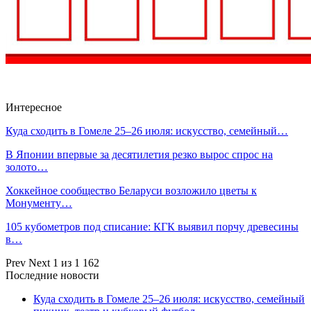
Интересное
Куда сходить в Гомеле 25–26 июля: искусство, семейный…
В Японии впервые за десятилетия резко вырос спрос на
золото…
Хоккейное сообщество Беларуси возложило цветы к
Монументу…
105 кубометров под списание: КГК выявил порчу древесины
в…
Prev
Next
1 из 1 162
Последние новости
Куда сходить в Гомеле 25–26 июля: искусство, семейный