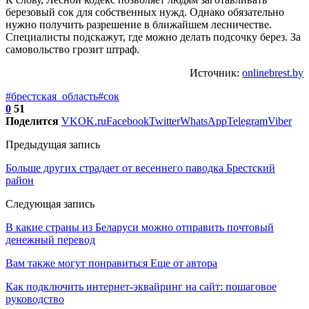
березовый сок для собственных нужд. Однако обязательно
нужно получить разрешение в ближайшем лесничестве.
Специалисты подскажут, где можно делать подсочку берез. За
самовольство грозит штраф.
Источник:
onlinebrest.by
#брестская_область
#сок
0
51
Поделится
VK
OK.ru
Facebook
Twitter
WhatsApp
Telegram
Viber
Предыдущая запись
Больше других страдает от весеннего паводка Брестский
район
Следующая запись
В какие страны из Беларуси можно отправить почтовый
денежный перевод
Вам также могут понравиться
Еще от автора
Как подключить интернет-эквайринг на сайт: пошаговое
руководство