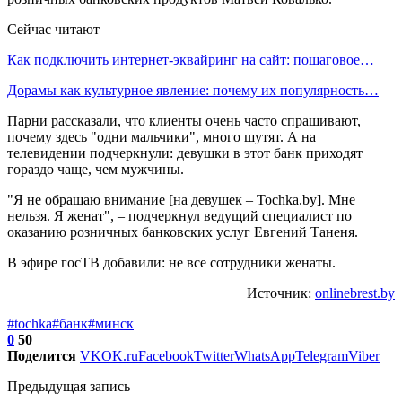
Сейчас читают
Как подключить интернет-эквайринг на сайт: пошаговое…
Дорамы как культурное явление: почему их популярность…
Парни рассказали, что клиенты очень часто спрашивают,
почему здесь "одни мальчики", много шутят. А на
телевидении подчеркнули: девушки в этот банк приходят
гораздо чаще, чем мужчины.
"Я не обращаю внимание [на девушек – Tochka.by]. Мне
нельзя. Я женат", – подчеркнул ведущий специалист по
оказанию розничных банковских услуг Евгений Таненя.
В эфире госТВ добавили: не все сотрудники женаты.
Источник:
onlinebrest.by
#tochka
#банк
#минск
0
50
Поделится
VK
OK.ru
Facebook
Twitter
WhatsApp
Telegram
Viber
Предыдущая запись