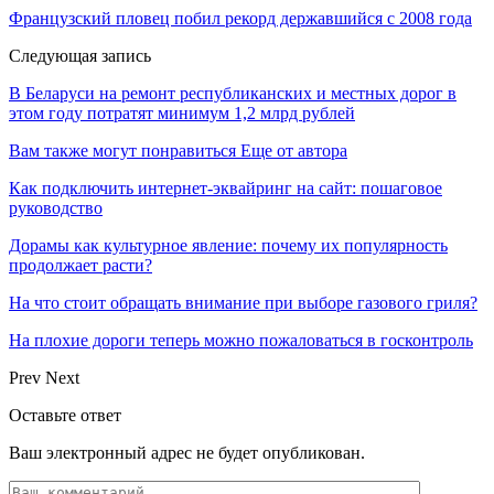
Французский пловец побил рекорд державшийся с 2008 года
Следующая запись
В Беларуси на ремонт республиканских и местных дорог в
этом году потратят минимум 1,2 млрд рублей
Вам также могут понравиться
Еще от автора
Как подключить интернет-эквайринг на сайт: пошаговое
руководство
Дорамы как культурное явление: почему их популярность
продолжает расти?
На что стоит обращать внимание при выборе газового гриля?
На плохие дороги теперь можно пожаловаться в госконтроль
Prev
Next
Оставьте ответ
Ваш электронный адрес не будет опубликован.