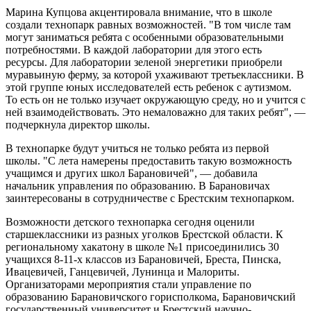
Марина Купцова акцентировала внимание, что в школе
создали технопарк равных возможностей. "В том числе там
могут заниматься ребята с особенными образовательными
потребностями. В каждой лаборатории для этого есть
ресурсы. Для лаборатории зеленой энергетики приобрели
муравьиную ферму, за которой ухаживают третьеклассники. В
этой группе юных исследователей есть ребенок с аутизмом.
То есть он не только изучает окружающую среду, но и учится с
ней взаимодействовать. Это немаловажно для таких ребят", —
подчеркнула директор школы.
В технопарке будут учиться не только ребята из первой
школы. "С лета намерены предоставить такую возможность
учащимся и других школ Барановичей", — добавила
начальник управления по образованию. В Барановичах
заинтересованы в сотрудничестве с Брестским технопарком.
Возможности детского технопарка сегодня оценили
старшеклассники из разных уголков Брестской области. К
региональному хакатону в школе №1 присоединились 30
учащихся 8-11-х классов из Барановичей, Бреста, Пинска,
Ивацевичей, Ганцевичей, Лунинца и Малориты.
Организаторами мероприятия стали управление по
образованию Барановичского горисполкома, Барановичский
государственный университет и Брестский научно-