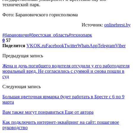
технический парк.
Фото: Барановичского горисполкома
Источник:
onlinebrest.by
#барановичи
#брестская_область
#технопарк
0
57
Поделится
VK
OK.ru
Facebook
Twitter
WhatsApp
Telegram
Viber
Предыдущая запись
Жена и дочь погибшего водителя отсудили у его работодателя
моральный вред. Не согласились с суммой и снова пошли в
суд
Следующая запись
Большая цветочная ярмарка будет работать в Бресте с 6 по 9
марта
Вам также могут понравиться
Еще от автора
Как подключить интернет-эквайринг на сайт: пошаговое
руководство