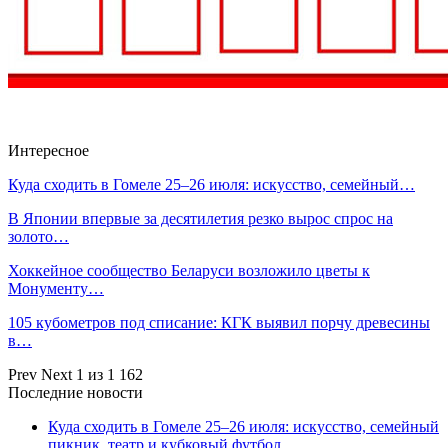
Интересное
Куда сходить в Гомеле 25–26 июля: искусство, семейный…
В Японии впервые за десятилетия резко вырос спрос на
золото…
Хоккейное сообщество Беларуси возложило цветы к
Монументу…
105 кубометров под списание: КГК выявил порчу древесины
в…
Prev
Next
1 из 1 162
Последние новости
Куда сходить в Гомеле 25–26 июля: искусство, семейный
пикник, театр и кубковый футбол