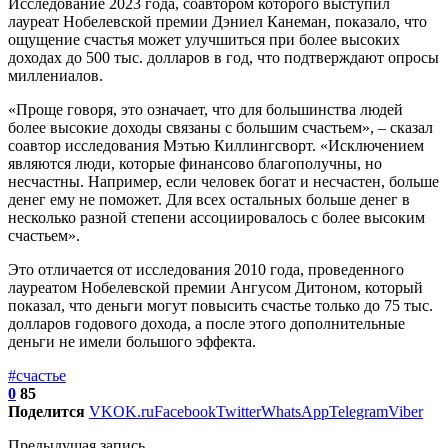
Исследование 2023 года, соавтором которого выступил
лауреат Нобелевской премии Дэниел Канеман, показало, что
ощущение счастья может улучшиться при более высоких
доходах до 500 тыс. долларов в год, что подтверждают опросы
миллениалов.
«Проще говоря, это означает, что для большинства людей
более высокие доходы связаны с большим счастьем», – сказал
соавтор исследования Мэтью Киллингсворт. «Исключением
являются люди, которые финансово благополучны, но
несчастны. Например, если человек богат и несчастен, больше
денег ему не поможет. Для всех остальных больше денег в
несколько разной степени ассоциировалось с более высоким
счастьем».
Это отличается от исследования 2010 года, проведенного
лауреатом Нобелевской премии Ангусом Дитоном, который
показал, что деньги могут повысить счастье только до 75 тыс.
долларов годового дохода, а после этого дополнительные
деньги не имели большого эффекта.
#счастье
0
85
Поделится
VK
OK.ru
Facebook
Twitter
WhatsApp
Telegram
Viber
Предыдущая запись